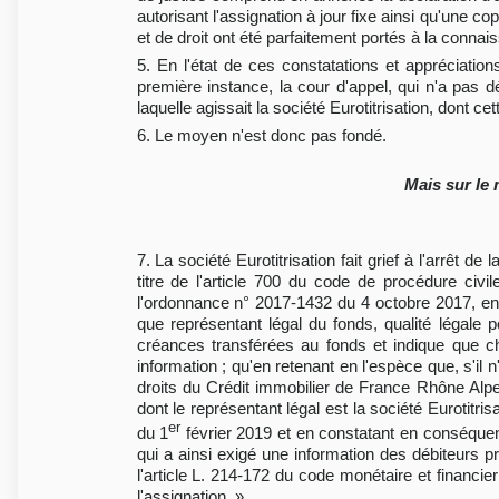
autorisant l'assignation à jour fixe ainsi qu'une 
et de droit ont été parfaitement portés à la conna
5. En l'état de ces constatations et appréciatio
première instance, la cour d'appel, qui n'a pas dé
laquelle agissait la société Eurotitrisation, dont ce
6. Le moyen n'est donc pas fondé.
Mais sur le 
7. La société Eurotitrisation fait grief à l'arrê
titre de l'article 700 du code de procédure civi
l'ordonnance n° 2017-1432 du 4 octobre 2017, entré
que représentant légal du fonds, qualité légale 
créances transférées au fonds et indique que c
information ; qu'en retenant en l'espèce que, s'i
droits du Crédit immobilier de France Rhône Al
dont le représentant légal est la société Eurotitris
er
du 1
février 2019 et en constatant en conséquence 
qui a ainsi exigé une information des débiteurs pr
l'article L. 214-172 du code monétaire et financi
l'assignation. »