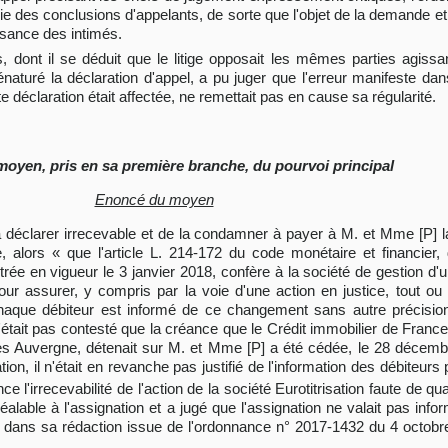
copie des conclusions d'appelants, de sorte que l'objet de la demande 
issance des intimés.
ns, dont il se déduit que le litige opposait les mêmes parties agiss
naturé la déclaration d'appel, a pu juger que l'erreur manifeste dans 
tte déclaration était affectée, ne remettait pas en cause sa régularité.
moyen, pris en sa première branche, du pourvoi principal
Enoncé du moyen
t de la déclarer irrecevable et de la condamner à payer à M. et Mme [
le, alors « que l'article L. 214-172 du code monétaire et financier
e en vigueur le 3 janvier 2018, confère à la société de gestion d'un 
pour assurer, y compris par la voie d'une action en justice, tout o
haque débiteur est informé de ce changement sans autre précision
l n'était pas contesté que la créance que le Crédit immobilier de Fra
pes Auvergne, détenait sur M. et Mme [P] a été cédée, le 28 décem
ation, il n'était en revanche pas justifié de l'information des débiteurs
l'irrecevabilité de l'action de la société Eurotitrisation faute de qual
éalable à l'assignation et a jugé que l'assignation ne valait pas info
er dans sa rédaction issue de l'ordonnance n° 2017-1432 du 4 octobr