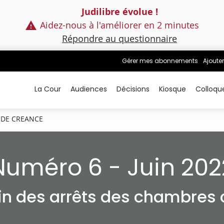
Judilibre évolue !
Aidez-nous à l'améliorer en 2 minutes
Répondre au questionnaire
Gérer mes abonnements
Ajouter
La Cour
Audiences
Décisions
Kiosque
Colloqu
 DE CREANCE
Numéro 6 - Juin 202
tin des arrêts des chambres c