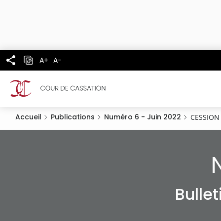
Panneau de gestion des cookies
Aller
au
contenu
principal
A+
A-
Accueil
Publications
Numéro 6 - Juin 2022
CESSION
Bulle