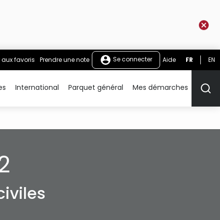
Se connecter
 aux favoris
Prendre une note
Aide
FR
EN
es
International
Parquet général
Mes démarches
Rech
2
iviles