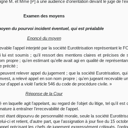
ssigné M. et Mme [P] à une audience d'orientation devant le juge de l'e
Examen des moyens
moyen du pourvoi incident éventuel, qui est préalable
Enoncé du moyen
evable l'appel interjeté par la société Eurotitrisation représentant le F
i lui est soumis ; qu'il ressort des mentions claires et précises de 
nom propre ; qu'en estimant qu'elle avait agi en qualité de représenta
e précité ;
 peuvent relever appel du jugement ; que la société Eurotrisation, qui
st, a relevé appel en son nom propre ; qu'en jugeant recevable un te
our d'appel a violé l'article 546 du code de procédure civile. »
Réponse de la Cour
é en laquelle agit l'appelant, au regard de l'objet du litige, tel qu'il es
ture à entraîner l'irrecevabilité de l'appel.
est étant dépourvu de personnalité morale, seule la société Eurotitrisa
lui-ci et retient, d'autre part, que l'assignation à jour fixe du 15 octob
appel précisant les chefs de jugement expressément critiqués, l'ord