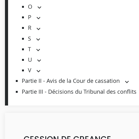
O
P
R
S
T
U
V
Partie II - Avis de la Cour de cassation
Partie III - Décisions du Tribunal des conflits