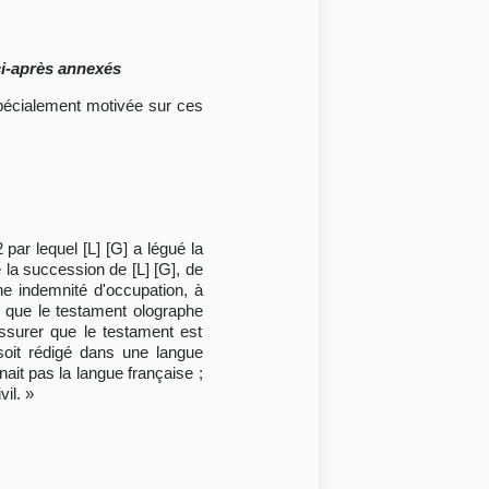
ci-après annexés
n spécialement motivée sur ces
par lequel [L] [G] a légué la
 la succession de [L] [G], de
ne indemnité d'occupation, à
« que le testament olographe
assurer que le testament est
soit rédigé dans une langue
ait pas la langue française ;
il. »