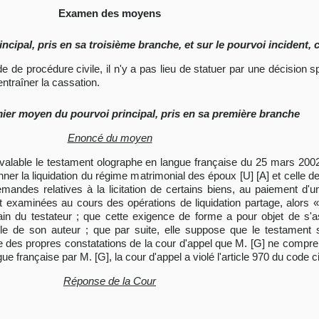
Examen des moyens
cipal, pris en sa troisième branche, et sur le pourvoi incident, 
code de procédure civile, il n'y a pas lieu de statuer par une décisio
ntraîner la cassation.
mier moyen du pourvoi principal, pris en sa première branche
Enoncé du moyen
er valable le testament olographe en langue française du 25 mars 2002 
ner la liquidation du régime matrimonial des époux [U] [A] et celle de
andes relatives à la licitation de certains biens, au paiement d'u
t examinées au cours des opérations de liquidation partage, alors 
 main du testateur ; que cette exigence de forme a pour objet de s'
lle de son auteur ; que par suite, elle suppose que le testament 
te des propres constatations de la cour d'appel que M. [G] ne compren
e française par M. [G], la cour d'appel a violé l'article 970 du code civ
Réponse de la Cour