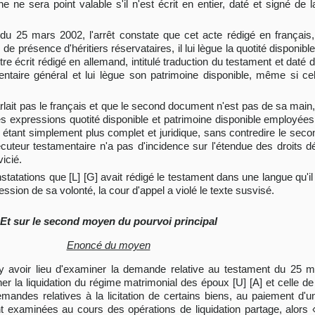
ne sera point valable s'il n'est écrit en entier, daté et signé de la
du 25 mars 2002, l'arrêt constate que cet acte rédigé en français, s
e présence d'héritiers réservataires, il lui lègue la quotité disponible
utre écrit rédigé en allemand, intitulé traduction du testament et daté
ire général et lui lègue son patrimoine disponible, même si celle
parlait pas le français et que le second document n'est pas de sa main
les expressions quotité disponible et patrimoine disponible employée
 étant simplement plus complet et juridique, sans contredire le secon
teur testamentaire n'a pas d'incidence sur l'étendue des droits dév
icié.
constatations que [L] [G] avait rédigé le testament dans une langue qu'
ssion de sa volonté, la cour d'appel a violé le texte susvisé.
Et sur le second moyen du pourvoi principal
Enoncé du moyen
 n'y avoir lieu d'examiner la demande relative au testament du 25 ma
er la liquidation du régime matrimonial des époux [U] [A] et celle de
andes relatives à la licitation de certains biens, au paiement d'u
t examinées au cours des opérations de liquidation partage, alors 