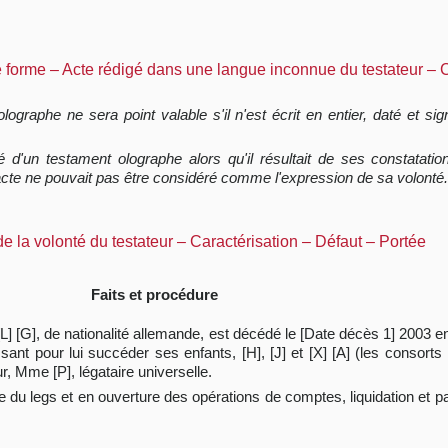
e forme – Acte rédigé dans une langue inconnue du testateur – 
lographe ne sera point valable s'il n'est écrit en entier, daté et sig
té d'un testament olographe alors qu'il résultait de ses constatatio
acte ne pouvait pas être considéré comme l'expression de sa volonté.
e la volonté du testateur – Caractérisation – Défaut – Portée
Faits et procédure
[L] [G], de nationalité allemande, est décédé le [Date décès 1] 2003 en
nt pour lui succéder ses enfants, [H], [J] et [X] [A] (les consorts [
, Mme [P], légataire universelle.
ce du legs et en ouverture des opérations de comptes, liquidation et 