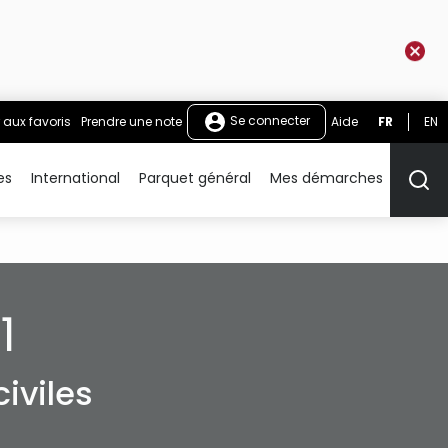
Se connecter
 aux favoris
Prendre une note
Aide
FR
EN
es
International
Parquet général
Mes démarches
Rech
1
iviles