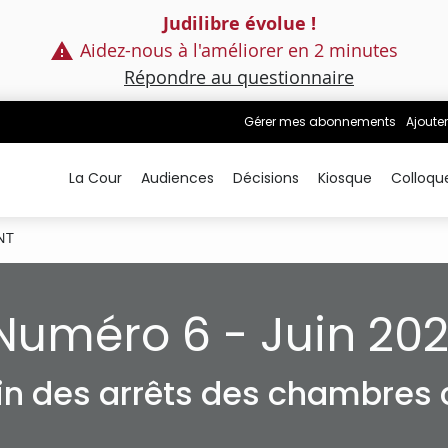
Judilibre évolue !
Aidez-nous à l'améliorer en 2 minutes
Répondre au questionnaire
Gérer mes abonnements
Ajouter
La Cour
Audiences
Décisions
Kiosque
Colloqu
NT
Numéro 6 - Juin 202
tin des arrêts des chambres c