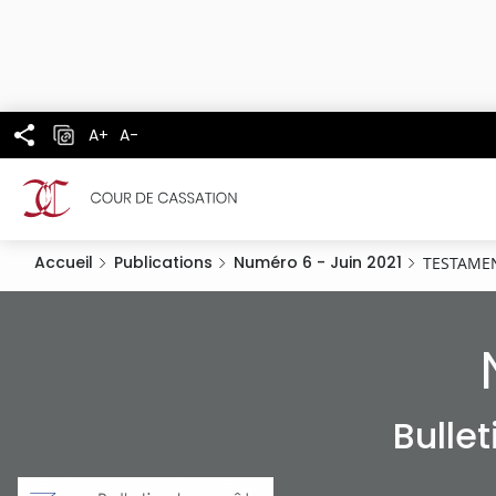
Panneau de gestion des cookies
Aller
au
contenu
principal
A+
A-
Accueil
Publications
Numéro 6 - Juin 2021
TESTAME
Bulle