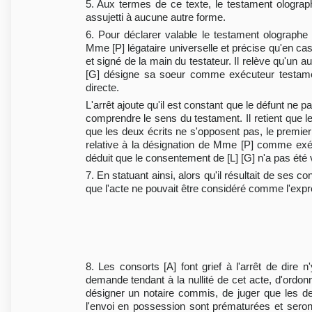
5. Aux termes de ce texte, le testament olographe 
assujetti à aucune autre forme.
6. Pour déclarer valable le testament olographe 
Mme [P] légataire universelle et précise qu'en cas d
et signé de la main du testateur. Il relève qu'un a
[G] désigne sa soeur comme exécuteur testamenta
directe.
L'arrêt ajoute qu'il est constant que le défunt ne 
comprendre le sens du testament. Il retient que 
que les deux écrits ne s'opposent pas, le premier
relative à la désignation de Mme [P] comme exécu
déduit que le consentement de [L] [G] n'a pas été v
7. En statuant ainsi, alors qu'il résultait de ses 
que l'acte ne pouvait être considéré comme l'expre
8. Les consorts [A] font grief à l'arrêt de dire
demande tendant à la nullité de cet acte, d'ordonn
désigner un notaire commis, de juger que les dem
l'envoi en possession sont prématurées et seron