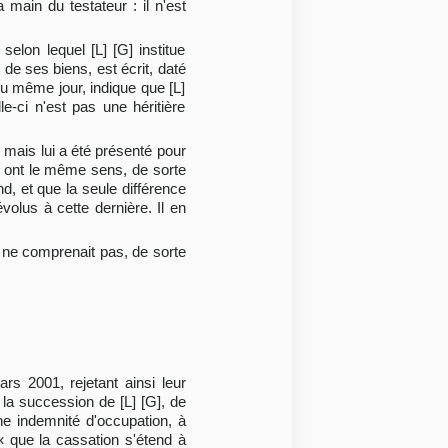
 main du testateur : il n'est
elon lequel [L] [G] institue
 de ses biens, est écrit, daté
 du même jour, indique que [L]
-ci n'est pas une héritière
, mais lui a été présenté pour
s ont le même sens, de sorte
d, et que la seule différence
olus à cette dernière. Il en
il ne comprenait pas, de sorte
rs 2001, rejetant ainsi leur
 la succession de [L] [G], de
ne indemnité d'occupation, à
« que la cassation s'étend à