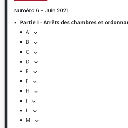
Numéro 6 - Juin 2021
Partie I - Arrêts des chambres et ordonn
A
B
C
D
E
F
H
I
L
M