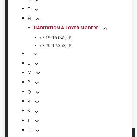
F
H
HABITATION A LOYER MODERE
n° 19-16.045, (P)
n° 20-12.353, (P)
I
L
M
P
Q
R
S
T
U