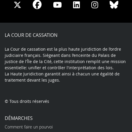
Share
Share
Share
Share
Sha
Share
on
on
on
on
on
on
Facebook
X
Youtube
LinkedIn
Instagram
Blue
play
LA COUR DE CASSATION
La Cour de cassation est la plus haute juridiction de l’ordre
judiciaire français. Siégeant dans l’enceinte du Palais de
justice de l'Île de la Cité, cette institution remplit une mission
essentielle: unifier et contrôler l'interprétation des lois.
La Haute Juridiction garantit ainsi à chacun une égalité de
traitement devant les juges.
© Tous droits réservés
DÉMARCHES
Comment faire un pourvoi