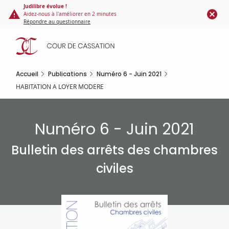
Panneau de gestion des cookies
Aller
Judilibre évolue !
Aidez-nous à l'améliorer en 2 minutes
au
Répondre au questionnaire
contenu
principal
Accueil
Publications
Numéro 6 - Juin 2021
HABITATION A LOYER MODERE
Numéro 6 - Juin 2021
Bulletin des arrêts des chambres
civiles