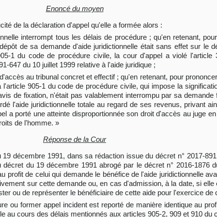
Enoncé du moyen
cité de la déclaration d'appel qu'elle a formée alors :
onnelle interrompt tous les délais de procédure ; qu'en retenant, pou
épôt de sa demande d'aide juridictionnelle était sans effet sur le dé
le 905-1 du code de procédure civile, la cour d'appel a violé l'artic
-647 du 10 juillet 1999 relative à l'aide juridique ;
 d'accès au tribunal concret et effectif ; qu'en retenant, pour prononcer
l'article 905-1 du code de procédure civile, qui impose la significati
l'avis de fixation, n'était pas valablement interrompu par sa demand
ordé l'aide juridictionnelle totale au regard de ses revenus, privant ai
el a porté une atteinte disproportionnée son droit d'accès au juge en 
droits de l'homme. »
Réponse de la Cour
6 du 19 décembre 1991, dans sa rédaction issue du décret n° 2017-891 
8-1 du décret du 19 décembre 1991 abrogé par le décret n° 2016-1876
u profit de celui qui demande le bénéfice de l'aide juridictionnelle avan
nitivement sur cette demande ou, en cas d'admission, à la date, si elle e
ster ou de représenter le bénéficiaire de cette aide pour l'exercice de
ure ou former appel incident est reporté de manière identique au prof
nnelle au cours des délais mentionnés aux articles 905-2, 909 et 910 du