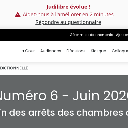
Judilibre évolue !
Aidez-nous à l'améliorer en 2 minutes
Répondre au questionnaire
Gérer mes abonnements
Ajouter
La Cour
Audiences
Décisions
Kiosque
Colloqu
IDICTIONNELLE
Numéro 6 - Juin 202
tin des arrêts des chambres c