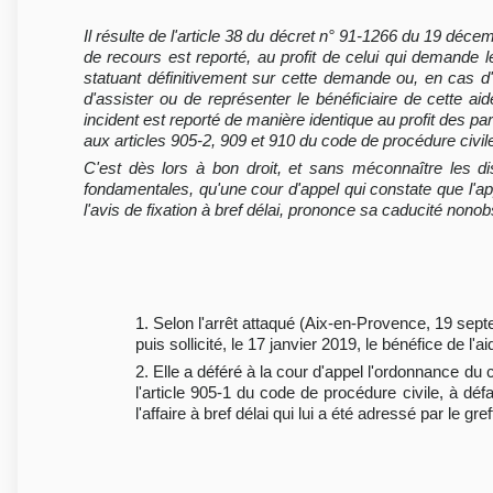
Il résulte de l'article 38 du décret n° 91-1266 du 19 déc
de recours est reporté, au profit de celui qui demande le b
statuant définitivement sur cette demande ou, en cas d'ad
d'assister ou de représenter le bénéficiaire de cette a
incident est reporté de manière identique au profit des par
aux articles 905-2, 909 et 910 du code de procédure civil
C'est dès lors à bon droit, et sans méconnaître les di
fondamentales, qu'une cour d'appel qui constate que l'app
l'avis de fixation à bref délai, prononce sa caducité nono
1. Selon l'arrêt attaqué (Aix-en-Provence, 19 sep
puis sollicité, le 17 janvier 2019, le bénéfice de l'ai
2. Elle a déféré à la cour d'appel l'ordonnance du 
l'article 905-1 du code de procédure civile, à défa
l'affaire à bref délai qui lui a été adressé par le gre