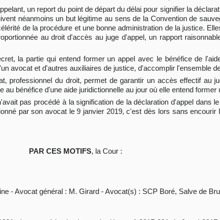
appelant, un report du point de départ du délai pour signifier la déclara
rsuivent néanmoins un but légitime au sens de la Convention de sauv
élérité de la procédure et une bonne administration de la justice. Ell
proportionnée au droit d'accès au juge d'appel, un rapport raisonnable
cret, la partie qui entend former un appel avec le bénéfice de l'aide
'un avocat et d'autres auxiliaires de justice, d'accomplir l'ensemble d
t, professionnel du droit, permet de garantir un accès effectif au ju
le au bénéfice d'une aide juridictionnelle au jour où elle entend former 
vait pas procédé à la signification de la déclaration d'appel dans le
ceptionné par son avocat le 9 janvier 2019, c'est dès lors sans encourir
PAR CES MOTIFS
, la Cour :
ne - Avocat général : M. Girard - Avocat(s) : SCP Boré, Salve de Bru