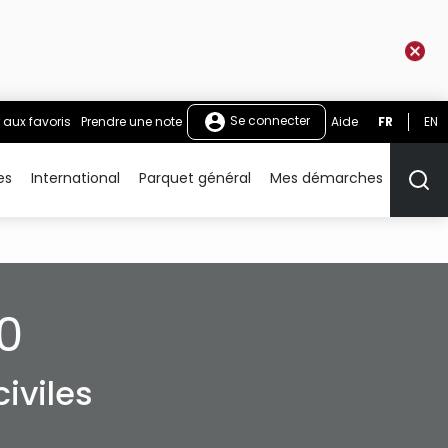
Se connecter
 aux favoris
Prendre une note
Aide
FR
EN
es
International
Parquet général
Mes démarches
Rech
0
iviles