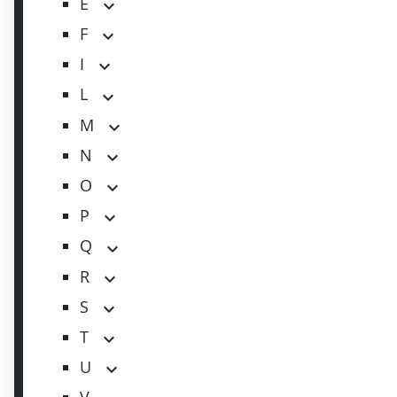
E
F
I
L
M
N
O
P
Q
R
S
T
U