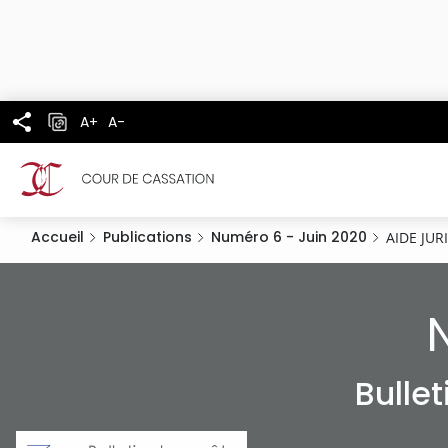
Panneau de gestion des cookies
Aller
au
contenu
principal
A+
A-
Accueil
Publications
Numéro 6 - Juin 2020
AIDE JUR
Bulle