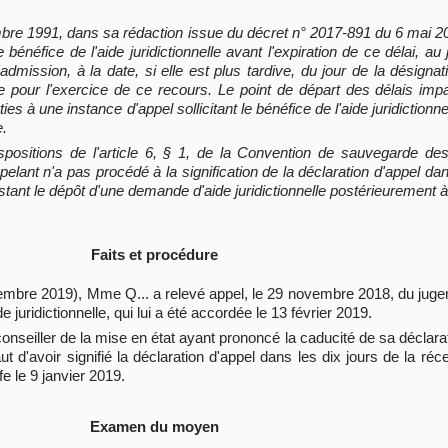
embre 1991, dans sa rédaction issue du décret n° 2017-891 du 6 mai 201
énéfice de l'aide juridictionnelle avant l'expiration de ce délai, au j
mission, à la date, si elle est plus tardive, du jour de la désignati
ide pour l'exercice de ce recours. Le point de départ des délais imp
ties à une instance d'appel sollicitant le bénéfice de l'aide juridicti
e.
spositions de l'article 6, § 1, de la Convention de sauvegarde des
elant n'a pas procédé à la signification de la déclaration d'appel dan
bstant le dépôt d'une demande d'aide juridictionnelle postérieurement à
Faits et procédure
tembre 2019), Mme Q... a relevé appel, le 29 novembre 2018, du juge
de juridictionnelle, qui lui a été accordée le 13 février 2019.
conseiller de la mise en état ayant prononcé la caducité de sa déclara
ut d'avoir signifié la déclaration d'appel dans les dix jours de la réce
ffe le 9 janvier 2019.
Examen du moyen