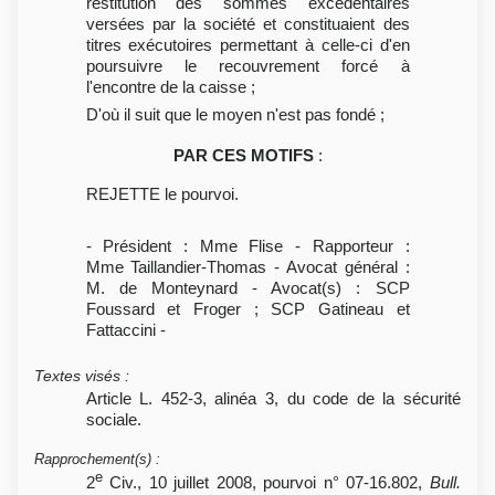
restitution des sommes excédentaires
versées par la société et constituaient des
titres exécutoires permettant à celle-ci d'en
poursuivre le recouvrement forcé à
l'encontre de la caisse ;
D'où il suit que le moyen n'est pas fondé ;
PAR CES MOTIFS
:
REJETTE le pourvoi.
- Président : Mme Flise - Rapporteur :
Mme Taillandier-Thomas - Avocat général :
M. de Monteynard - Avocat(s) : SCP
Foussard et Froger ; SCP Gatineau et
Fattaccini -
Textes visés
:
Article L. 452-3, alinéa 3, du code de la sécurité
sociale.
Rapprochement(s)
:
e
2
Civ., 10 juillet 2008, pourvoi n° 07-16.802,
Bull.