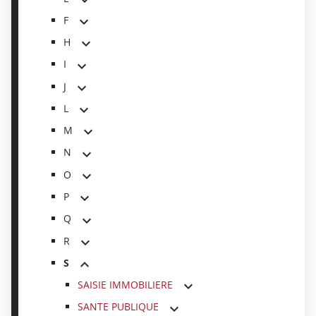
F
H
I
J
L
M
N
O
P
Q
R
S
SAISIE IMMOBILIERE
SANTE PUBLIQUE