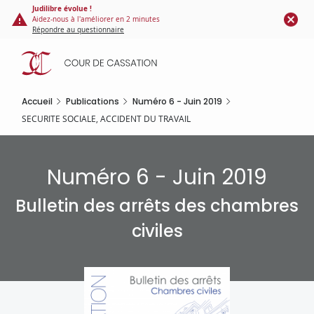
Panneau de gestion des cookies
Aller
Judilibre évolue !
Aidez-nous à l'améliorer en 2 minutes
au
Répondre au questionnaire
contenu
principal
Accueil
Publications
Numéro 6 - Juin 2019
SECURITE SOCIALE, ACCIDENT DU TRAVAIL
Numéro 6 - Juin 2019
Bulletin des arrêts des chambres
civiles