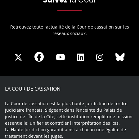
Retrouvez toute l’actualité de la Cour de cassation sur les
réseaux sociaux.
Share
Share
Share
Share
Sha
Share
on
on
on
on
on
on
Facebook
X
Youtube
LinkedIn
Instagram
Blue
play
LA COUR DE CASSATION
La Cour de cassation est la plus haute juridiction de l’ordre
judiciaire français. Siégeant dans l’enceinte du Palais de
justice de l'Île de la Cité, cette institution remplit une mission
essentielle: unifier et contrôler l'interprétation des lois.
La Haute Juridiction garantit ainsi à chacun une égalité de
traitement devant les juges.