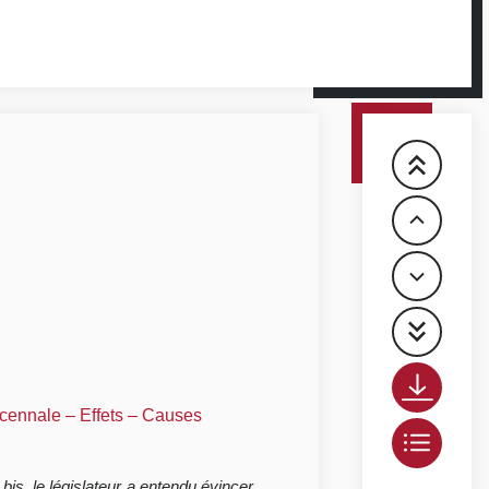
écennale – Effets – Causes
I
bis
, le législateur a entendu évincer