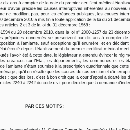
 dix ans à compter de la date du premier certificat médical établissan
lateur d'avoir précisé les causes interruptives inhérentes au nouveau 
me ne modifiant pas, pour les créances publiques, les causes interr
0 décembre 2010 a mis fin à toute application de la loi du 31 décembr
es articles 2 et 3 de la loi du 31 décembre 1968 ;
10-1594 du 20 décembre 2010, dans la loi n° 2000-1257 du 23 décembre
s préjudices concernés se prescrivent par dix ans à compter de la
exposition à l'amiante, sauf exceptions qu'il énumère, et en décidant
i écoulé depuis l'établissement du premier certificat médical mentio
tés l'avoir été à cette date, le législateur a entendu évincer le régim
des créances sur l'Etat, les départements, les communes et les ét
 l'amiante n'étant soumise à la prescription quadriennale que cette lo
ménagé ; qu'il en résulte que les causes de suspension et d'interrupti
s ; que dès lors, c'est à bon droit que la cour d'appel a écarté les dis
articles 2240 à 2242 du code civil pour décider que la demande d'inde
PAR CES MOTIFS
:
ert - Avocat général : M. Grignon Dumoulin - Avocat(s) : Me Le Pra