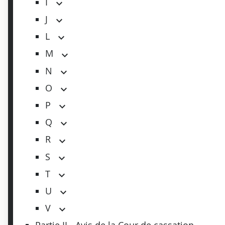
I
J
L
M
N
O
P
Q
R
S
T
U
V