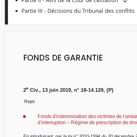
Partie II - Avis de la Cour de cassation
Partie III - Décisions du Tribunal des conflits
FONDS DE GARANTIE
e
2
Civ., 13 juin 2019, n° 18-14.129, (P)
Rejet
Fonds d'indemnisation des victimes de l'amia
d'interruption – Régime de prescription de dr
En introduisant, par la loi n° 2010-1594 du 20 décembre 