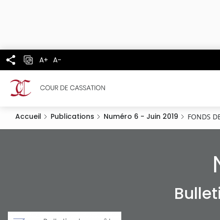
Panneau de gestion des cookies
Aller
au
contenu
principal
A+
A-
Accueil
Publications
Numéro 6 - Juin 2019
FONDS D
Bulle