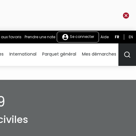
Se connecter
 aux favoris
Prendre une note
Aide
FR
EN
es
International
Parquet général
Mes démarches
Rech
9
iviles