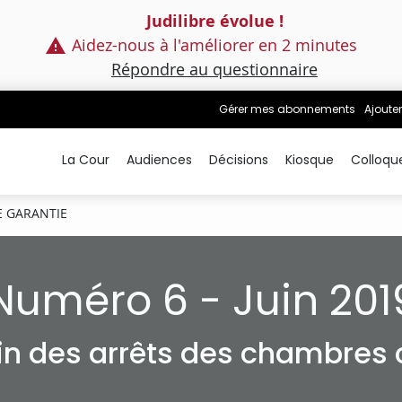
Judilibre évolue !
Aidez-nous à l'améliorer en 2 minutes
Répondre au questionnaire
Gérer mes abonnements
Ajouter
La Cour
Audiences
Décisions
Kiosque
Colloqu
E GARANTIE
Numéro 6 - Juin 201
tin des arrêts des chambres c