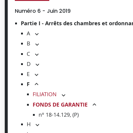
Numéro 6 - Juin 2019
Partie I - Arrêts des chambres et ordonn
A
B
C
D
E
F
FILIATION
FONDS DE GARANTIE
n° 18-14.129, (P)
H