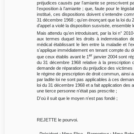
préjudices causés par l'amiante se prescrivent par
l'exposition à l'amiante ; que, faute pour le légis
institué, ces dispositions doivent s'entendre com
31 décembre 1968 ; qu'en énonçant que la loi du 2
d'appel a violé la disposition susvisée, ensemble l
Mais attendu qu'en introduisant, par la loi n° 20
aux termes duquel les droits à indemnisation de
médical établissant le lien entre la maladie et l'
s'applique immédiatement en tenant compte du déla
er
que ceux établis avant le 1
janvier 2004 sont répu
du 31 décembre 1968 relative à la prescription 
demande de réparation du préjudice des victimes de
le régime de prescription de droit commun, ainsi a
par ladite loi ne sont pas applicables à ces demande
loi du 31 décembre 1968 et a fait application des 
une tierce personne n'était pas prescrite ;
D'où il suit que le moyen n'est pas fondé ;
REJETTE le pourvoi.
- Président : Mme Flise - Rapporteur : Mme Bohn