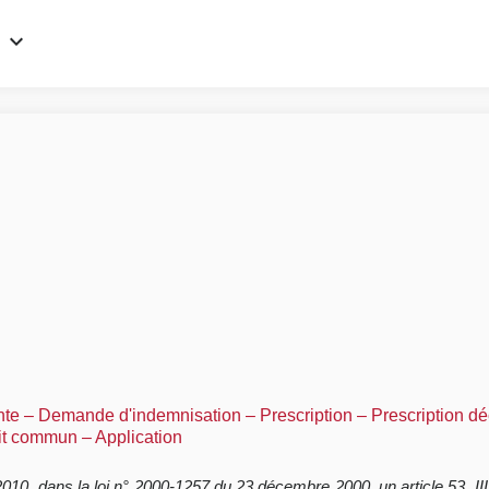
nte – Demande d'indemnisation – Prescription – Prescription d
oit commun – Application
2010, dans la loi n° 2000-1257 du 23 décembre 2000, un article 53, II