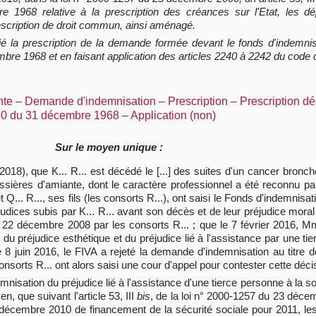
e 1968 relative à la prescription des créances sur l'Etat, les 
rescription de droit commun, ainsi aménagé.
cié la prescription de la demande formée devant le fonds d'indemni
cembre 1968 et en faisant application des articles 2240 à 2242 du code c
nte – Demande d'indemnisation – Prescription – Prescription d
1250 du 31 décembre 1968 – Application (non)
Sur le moyen unique :
 2018), que K... R... est décédé le [...] des suites d'un cancer bronc
ssières d'amiante, dont le caractère professionnel a été reconnu p
Q... R..., ses fils (les consorts R...), ont saisi le Fonds d'indemnisa
ices subis par K... R... avant son décès et de leur préjudice moral ;
e 22 décembre 2008 par les consorts R... ; que le 7 février 2016, Mm
 préjudice esthétique et du préjudice lié à l'assistance par une tier
 8 juin 2016, le FIVA a rejeté la demande d'indemnisation au titre d
orts R... ont alors saisi une cour d'appel pour contester cette décis
indemnisation du préjudice lié à l'assistance d'une tierce personne à la
n, que suivant l'article 53, III
bis
, de la loi n° 2000-1257 du 23 déce
0 décembre 2010 de financement de la sécurité sociale pour 2011, les