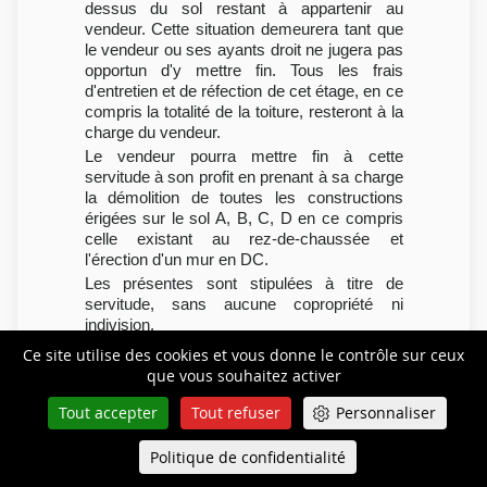
dessus du sol restant à appartenir au
vendeur. Cette situation demeurera tant que
le vendeur ou ses ayants droit ne jugera pas
opportun d'y mettre fin. Tous les frais
d'entretien et de réfection de cet étage, en ce
compris la totalité de la toiture, resteront à la
charge du vendeur.
Le vendeur pourra mettre fin à cette
servitude à son profit en prenant à sa charge
la démolition de toutes les constructions
érigées sur le sol A, B, C, D en ce compris
celle existant au rez-de-chaussée et
l'érection d'un mur en DC.
Les présentes sont stipulées à titre de
servitude, sans aucune copropriété ni
indivision.
Le bien appartenant au vendeur et
Ce site utilise des cookies et vous donne le contrôle sur ceux
constituant le fonds dominant est repris au
que vous souhaitez activer
cadastre sous le n° 82 de la section DT » ;
que la société P... a ultérieurement vendu ce
Tout accepter
Tout refuser
Personnaliser
dernier immeuble à la société Lovinvest qui
l'a aménagé et soumis au statut de la
Politique de confidentialité
Queue-Fair
Menu
copropriété ; que M. et Mme U... ont acquis