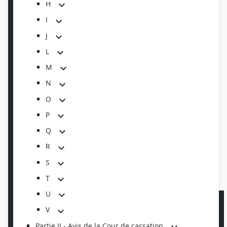
H
I
J
L
M
N
O
P
Q
R
S
T
U
V
Partie II - Avis de la Cour de cassation