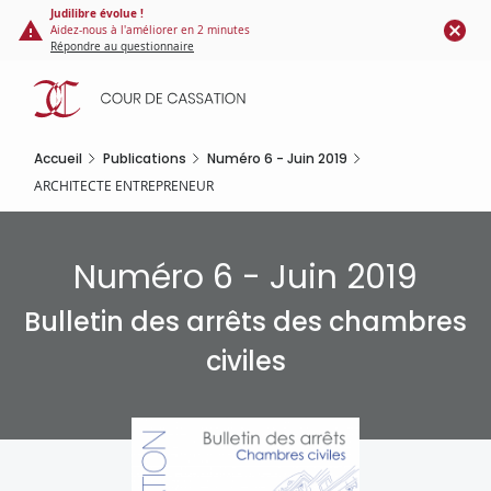
Panneau de gestion des cookies
Aller
Judilibre évolue !
Aidez-nous à l'améliorer en 2 minutes
au
Répondre au questionnaire
contenu
principal
Accueil
Publications
Numéro 6 - Juin 2019
ARCHITECTE ENTREPRENEUR
Numéro 6 - Juin 2019
Bulletin des arrêts des chambres
civiles