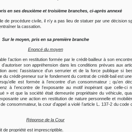
pris en ses deuxième et troisième branches, ci-après annexé
code de procédure civile, il n'y a pas lieu de statuer par une décisio
ntraîner la cassation.
Sur le moyen, pris en sa première branche
Enoncé du moyen
able l'action en restitution formée par le crédit-bailleur à son encontre
on, d'autoriser son appréhension dans les conditions prévues aux art
on avec l'assistance d'un serrurier et de la force publique si bes
ntre du crédit-preneur sur le fondement du contrat de crédit-bail est un
orsqu'elle est formée à l'encontre d'un consommateur ; qu'en décl
nz à l'encontre de l'exposante au motif inopérant que celle-ci ne 
oué » et que la société était demeurée propriétaire du véhicule, qua
exposante une action en restitution de nature personnelle et mobiliè
ité de consommateur, la cour d'appel a violé l'article L. 137-2 du co
Réponse de la Cour
it de propriété est imprescriptible.