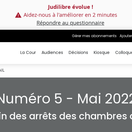
Judilibre évolue !
Aidez-nous à l'améliorer en 2 minutes
Répondre au questionnaire
Gérer mes abonnements
Ajouter
La Cour
Audiences
Décisions
Kiosque
Colloqu
AIL
Numéro 5 - Mai 202
tin des arrêts des chambres c