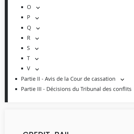
O
P
Q
R
S
T
V
Partie II - Avis de la Cour de cassation
Partie III - Décisions du Tribunal des conflits