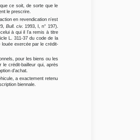
que ce soit, de sorte que le
ent le prescrire.
'action en revendication n'est
29,
Bull. civ.
1993, I, n° 197).
lui à qui il l'a remis à titre
ticle L. 311-37 du code de la
 louée exercée par le crédit-
onnels, pour les biens ou les
le crédit-bailleur qui, après
option d'achat.
véhicule, a exactement retenu
scription biennale.