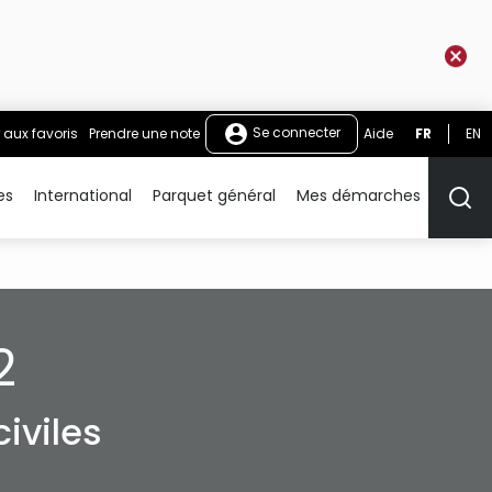
Se connecter
 aux favoris
Prendre une note
Aide
FR
EN
es
International
Parquet général
Mes démarches
Rech
2
iviles