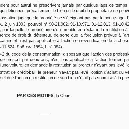
sèdent pour autrui ne prescrivent jamais par quelque laps de temps 
es qui détiennent précairement le bien ou le droit du propriétaire ne peuv
cassation juge que la propriété ne s'éteignant pas par le non-usage, l
., 2 juin 1993, pourvoi n° 90-21.982, 91-10.971, 91-12.013, 91-10.4
par laquelle le propriétaire d'un meuble en réclame la restitution à ce
bsence de droit du détenteur, de sorte que la forclusion prévue à l'ar
ataire et n'est pas applicable à l'action en revendication de la chose
3-11.624,
Bull. civ.
1994, I, n° 384).
218-2 du code de la consommation, disposant que l'action des professi
 prescrit par deux ans, n'est pas applicable à l'action formée par 
 d'une voiture, en demande la restitution au preneur n'ayant pas levé l'
ntrat de crédit-bail, le preneur n'avait pas levé l'option d'achat du 
eur et que l'action en restitution de son bien n'était pas soumise à la pre
PAR CES MOTIFS
, la Cour :