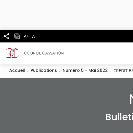
Panneau de gestion des cookies
Aller
au
contenu
principal
A+
A-
Accueil
Publications
Numéro 5 - Mai 2022
CREDIT-B
Bulle