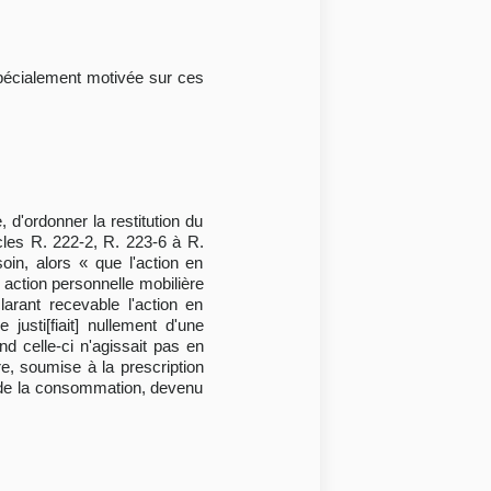
n spécialement motivée sur ces
, d'ordonner la restitution du
icles R. 222-2, R. 223-6 à R.
oin, alors « que l'action en
e action personnelle mobilière
arant recevable l'action en
justi[fiait] nullement d'une
nd celle-ci n'agissait pas en
re, soumise à la prescription
de de la consommation, devenu