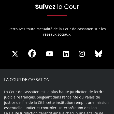
Suivez
la Cour
Retrouvez toute l’actualité de la Cour de cassation sur les
réseaux sociaux.
Share
Share
Share
Share
Sha
Share
on
on
on
on
on
on
Facebook
X
Youtube
LinkedIn
Instagram
Blue
play
LA COUR DE CASSATION
La Cour de cassation est la plus haute juridiction de l’ordre
judiciaire français. Siégeant dans l’enceinte du Palais de
justice de l'Île de la Cité, cette institution remplit une mission
essentielle: unifier et contrôler l'interprétation des lois.
La Haute Juridiction garantit ainsi à chacun une égalité de