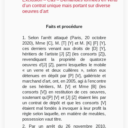
d'un contrat unique mais portant sur diverse
oeuvres d'art
Faits et procédure
1. Selon l'arrêt attaqué (Paris, 20 octobre
2020), Mme [C], M. [T] [Y] et M. [K] [F] [Y],
ces derniers venant aux droits de [D] [Y],
héritiers de l'artiste [J] [Z] (les consorts [Z]),
revendiquant la propriété de quatorze
oeuvres d'[J] [Z], parmi lesquelles le mobile
« un verre et deux cuillères », selon eux
détenues en dépôt par [P] [V], galiériste et
marchand d'art, ont, en 2005, agi à l'encontre
de ses héritiers, M. [V] et Mme [B] (les
consorts [V]) en restitution de ces oeuvres,
soutenant qu'[P] [V] et [J] [Z] étaient liés par
un contrat de dépôt et que les consorts [V]
étaient mal fondés à invoquer à leur profit la
règle selon laquelle, en matière de meubles,
possession vaut titre.
2. Par un arrêt du 26 novembre 2010,