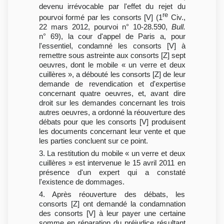
devenu irrévocable par l'effet du rejet du
re
pourvoi formé par les consorts [V] (1
Civ.,
22 mars 2012, pourvoi n° 10-28.590,
Bull.
n° 69), la cour d'appel de Paris a, pour
l'essentiel, condamné les consorts [V] à
remettre sous astreinte aux consorts [Z] sept
oeuvres, dont le mobile « un verre et deux
cuillères », a débouté les consorts [Z] de leur
demande de revendication et d'expertise
concernant quatre oeuvres, et, avant dire
droit sur les demandes concernant les trois
autres oeuvres, a ordonné la réouverture des
débats pour que les consorts [V] produisent
les documents concernant leur vente et que
les parties concluent sur ce point.
3. La restitution du mobile « un verre et deux
cuillères » est intervenue le 15 avril 2011 en
présence d'un expert qui a constaté
l'existence de dommages.
4. Après réouverture des débats, les
consorts [Z] ont demandé la condamnation
des consorts [V] à leur payer une certaine
somme en réparation du préjudice résultant