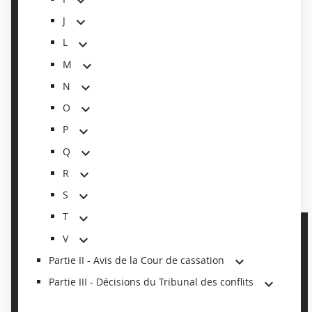
J
L
M
N
O
P
Q
R
S
T
V
Partie II - Avis de la Cour de cassation
Partie III - Décisions du Tribunal des conflits