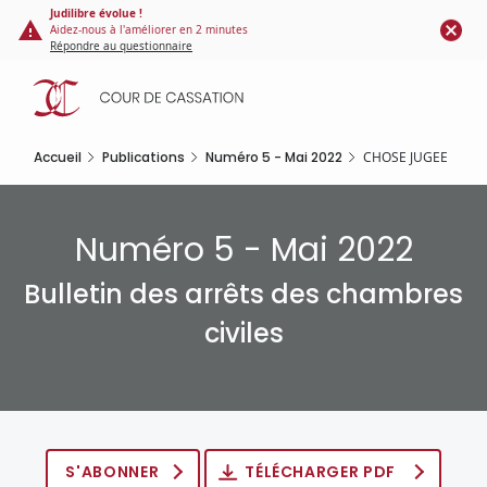
Panneau de gestion des cookies
Aller
Judilibre évolue !
Aidez-nous à l'améliorer en 2 minutes
au
Répondre au questionnaire
contenu
principal
Accueil
Publications
Numéro 5 - Mai 2022
CHOSE JUGEE
Numéro 5 - Mai 2022
Bulletin des arrêts des chambres
civiles
S'ABONNER
TÉLÉCHARGER PDF