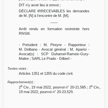
DIT n'y avoir lieu à renvoi ;
DÉCLARE IRRECEVABLES les demandes
de M. [N] à l'encontre de M. [M].
Arrêt rendu en formation restreinte hors
RNSM.
- Président : M. Pireyre - Rapporteur :
M. Delbano - Avocat général : M. Aparisi -
Avocat(s) : SCP Duhamel-Rameix-Gury-
Maitre ; SARL Le Prado - Gilbert -
Textes visés
:
Articles 1351 et 1355 du code civil.
Rapprochement(s)
:
e
e
2
Civ., 19 mai 2022, pourvoi n° 20-21.585 ; 2
Civ.,
19 mai 2022, pourvoi n° 20-23.529.