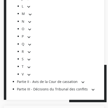
L
M
N
O
P
Q
R
S
T
V
Partie II - Avis de la Cour de cassation
Partie III - Décisions du Tribunal des conflits