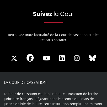
Suivez
la Cour
Retrouvez toute l’actualité de la Cour de cassation sur les
réseaux sociaux.
Share
Share
Share
Share
Sha
Share
on
on
on
on
on
on
Facebook
X
Youtube
LinkedIn
Instagram
Blue
play
LA COUR DE CASSATION
La Cour de cassation est la plus haute juridiction de l’ordre
judiciaire français. Siégeant dans l’enceinte du Palais de
justice de l'Île de la Cité, cette institution remplit une mission