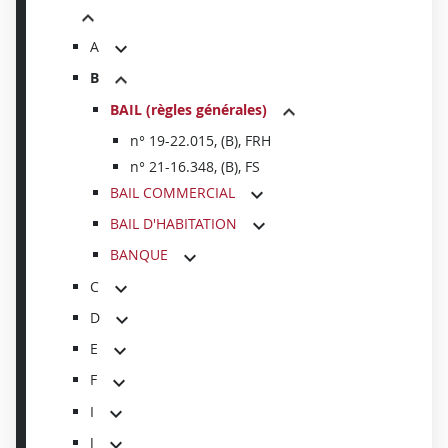
A
B
BAIL (règles générales)
n° 19-22.015, (B), FRH
n° 21-16.348, (B), FS
BAIL COMMERCIAL
BAIL D'HABITATION
BANQUE
C
D
E
F
I
J