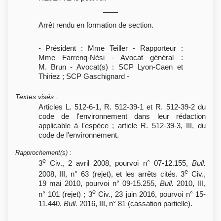
Arrêt rendu en formation de section.
- Président : Mme Teiller - Rapporteur :
Mme Farrenq-Nési - Avocat général :
M. Brun - Avocat(s) : SCP Lyon-Caen et
Thiriez ; SCP Gaschignard -
Textes visés
:
Articles L. 512-6-1, R. 512-39-1 et R. 512-39-2 du
code de l'environnement dans leur rédaction
applicable à l'espèce ; article R. 512-39-3, III, du
code de l'environnement.
Rapprochement(s)
:
e
3
Civ., 2 avril 2008, pourvoi n° 07-12.155,
Bull.
e
2008, III, n° 63 (rejet), et les arrêts cités. 3
Civ.,
19 mai 2010, pourvoi n° 09-15.255,
Bull.
2010, III,
e
n° 101 (rejet) ; 3
Civ., 23 juin 2016, pourvoi n° 15-
11.440,
Bull.
2016, III, n° 81 (cassation partielle).