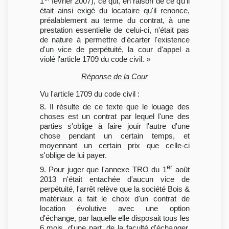
1
février 2007), ce qui, en raison de ce qu'il
était ainsi exigé du locataire qu'il renonce,
préalablement au terme du contrat, à une
prestation essentielle de celui-ci, n'était pas
de nature à permettre d'écarter l'existence
d'un vice de perpétuité, la cour d'appel a
violé l'article 1709 du code civil. »
Réponse de la Cour
Vu l'article 1709 du code civil :
8. Il résulte de ce texte que le louage des
choses est un contrat par lequel l'une des
parties s'oblige à faire jouir l'autre d'une
chose pendant un certain temps, et
moyennant un certain prix que celle-ci
s'oblige de lui payer.
er
9. Pour juger que l'annexe TRO du 1
août
2013 n'était entachée d'aucun vice de
perpétuité, l'arrêt relève que la société Bois &
matériaux a fait le choix d'un contrat de
location évolutive avec une option
d'échange, par laquelle elle disposait tous les
6 mois, d'une part, de la faculté d'échanger,