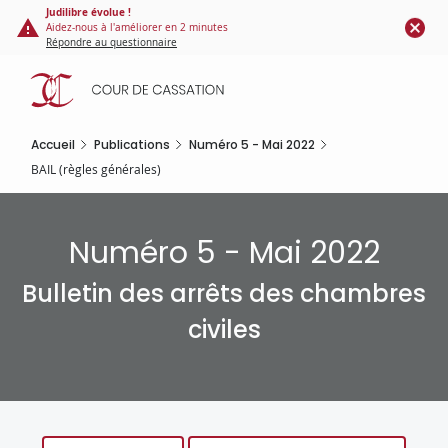
Panneau de gestion des cookies
Aller
Judilibre évolue !
Aidez-nous à l'améliorer en 2 minutes
au
Répondre au questionnaire
contenu
principal
Accueil
Publications
Numéro 5 - Mai 2022
BAIL (règles générales)
Numéro 5 - Mai 2022
Bulletin des arrêts des chambres
civiles