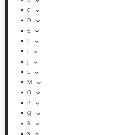
C
D
E
F
I
J
L
M
O
P
Q
R
S