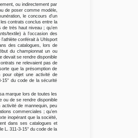
ctement, ou indirectement par
e, ou de poser comme modèle,
munération, le concours d'un
 les contrats conclus entre la
s de très haut niveau ; qu'en
ts/textile) à l'occasion des
'athlète conférait à Uhlsport
ans des catalogues, lors de
 début du championnat un ou
te devait se rendre disponible
contrats ne relevaient pas de
 sorte que la présomption de
n pour objet une activité de
-3-15° du code de la sécurité
 sa marque lors de toutes les
ue ou de se rendre disponible
n activité de mannequin, peu
cations commerciales ; qu'en
xte inopérant que la société,
ment dans ses catalogues et
cle L. 311-3-15° du code de la