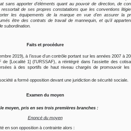
inat sans apporter d'éléments quant au pouvoir de direction, de co
il ressortait de ses propres constatations que les conventions litig
 porter les équipements de la marque en vue d'en assurer la pr
umés être des contrats de travail de mannequin, et qu'il appartena
de subordination.
Faits et procédure
ptembre 2019), à l'issue d'un contrôle portant sur les années 2007 à
de [Localité 1] (l'URSSAF), a réintégré dans l'assiette des cotisa
rsées à des sportifs de haut niveau chargés de promouvoir le
ociété a formé opposition devant une juridiction de sécurité sociale.
Examen du moyen
le moyen, pris en ses trois premières branches :
Enoncé du moyen
été en son opposition à contrainte alors :