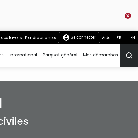
Se connecter
 aux favoris
Prendre une note
Aide
FR
EN
es
International
Parquet général
Mes démarches
Rech
1
iviles