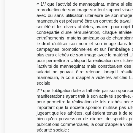
« 1°/ que l'activité de mannequinat, même si elle 
reproduction de son image sur tout support visue
avec ou sans utilisation ultérieure de son imag
mannequin est présumé être un contrat de travail ; 
société et les divers athlètes, avaient pour obje
contrepartie d'une rémunération, chaque athlète 
entraînements, matchs amicaux ou de championnat et
le droit d'utiliser son nom et son image dans 
campagnes promotionnelles et sur l'emballage d
plusieurs clichés de son image avec le matériel Uhl
pour permettre à Uhlsport la réalisation de clich
l'activité de mannequinat mais constituaient de
salariat ne pouvait être retenue, lorsqu'il résu
mannequin, la cour d'appel a violé les articles L
sociale ;
2°/ que l'obligation faite à l'athlète par son spo
manifestations ayant trait à son activité sportiv
pour permettre la réalisation de tels clichés né
important que la société sponsor n'utilise pas u
jugeant que les athlètes, qui étaient tenus à de t
bien qu'en possession de clichés de sportifs po
publications commerciales, la cour d'appel a violé l
sécurité sociale ;