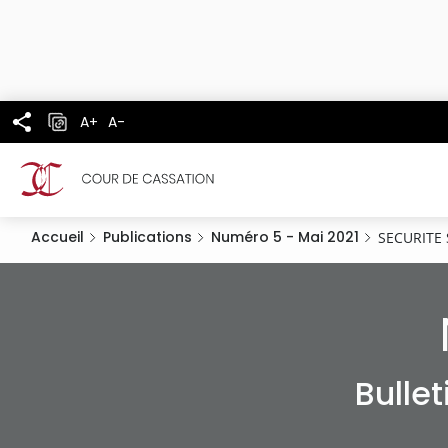
Panneau de gestion des cookies
Aller
au
contenu
principal
A+
A-
Accueil
Publications
Numéro 5 - Mai 2021
SECURITE 
Bulle