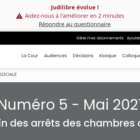
Judilibre évolue !
Aidez-nous à l'améliorer en 2 minutes
Répondre au questionnaire
Gérer mes abonnements
Ajouter
La Cour
Audiences
Décisions
Kiosque
Colloqu
SOCIALE
Numéro 5 - Mai 202
tin des arrêts des chambres c