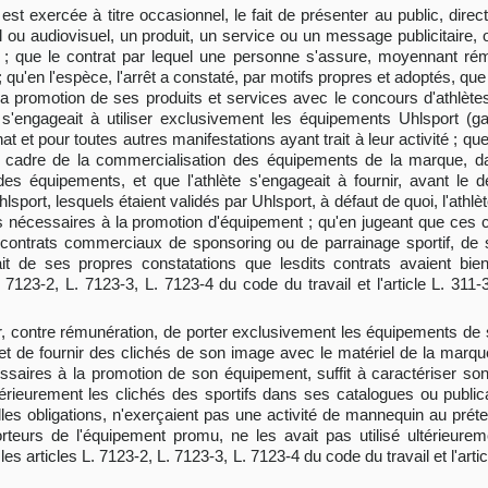
est exercée à titre occasionnel, le fait de présenter au public, dire
l ou audiovisuel, un produit, un service ou un message publicitair
e ; que le contrat par lequel une personne s'assure, moyennant ré
qu'en l'espèce, l'arrêt a constaté, par motifs propres et adoptés, que
t la promotion de ses produits et services avec le concours d'athlète
s'engageait à utiliser exclusivement les équipements Uhlsport (gan
 pour toutes autres manifestations ayant trait à leur activité ; que l
le cadre de la commercialisation des équipements de la marque, d
es équipements, et que l'athlète s'engageait à fournir, avant le
sport, lesquels étaient validés par Uhlsport, à défaut de quoi, l'athlè
és nécessaires à la promotion d'équipement ; qu'en jugeant que ces 
s contrats commerciaux de sponsoring ou de parrainage sportif, de
ltait de ses propres constatations que lesdits contrats avaient bie
. 7123-2, L. 7123-3, L. 7123-4 du code du travail et l'article L. 311
nsor, contre rémunération, de porter exclusivement les équipements de
e, et de fournir des clichés de son image avec le matériel de la marq
cessaires à la promotion de son équipement, suffit à caractériser so
ltérieurement les clichés des sportifs dans ses catalogues ou publi
elles obligations, n'exerçaient pas une activité de mannequin au préte
rteurs de l'équipement promu, ne les avait pas utilisé ultérieure
es articles L. 7123-2, L. 7123-3, L. 7123-4 du code du travail et l'arti