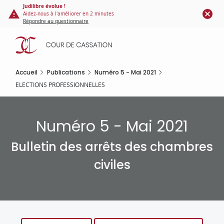
Panneau de gestion des cookies
Aller
Judilibre évolue !
Aidez-nous à l'améliorer en 2 minutes
au
Répondre au questionnaire
contenu
principal
Accueil
Publications
Numéro 5 - Mai 2021
ELECTIONS PROFESSIONNELLES
Numéro 5 - Mai 2021
Bulletin des arrêts des chambres
civiles