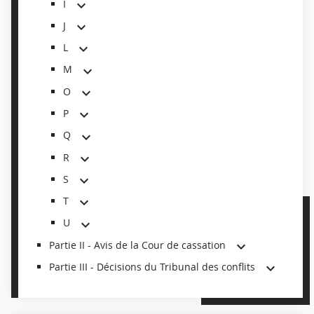
I
J
L
M
O
P
Q
R
S
T
U
Partie II - Avis de la Cour de cassation
Partie III - Décisions du Tribunal des conflits