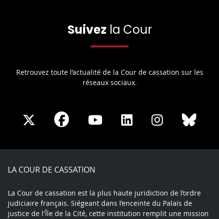
Suivez
la Cour
Retrouvez toute l’actualité de la Cour de cassation sur les
réseaux sociaux.
Share
Share
Share
Share
Sha
Share
on
on
on
on
on
on
Facebook
X
Youtube
LinkedIn
Instagram
Blue
play
LA COUR DE CASSATION
La Cour de cassation est la plus haute juridiction de l’ordre
judiciaire français. Siégeant dans l’enceinte du Palais de
justice de l'Île de la Cité, cette institution remplit une mission