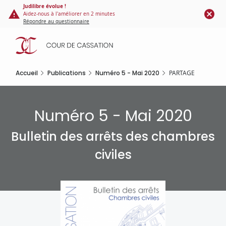
Panneau de gestion des cookies
Aller
Judilibre évolue !
Aidez-nous à l'améliorer en 2 minutes
au
Répondre au questionnaire
contenu
principal
Accueil
Publications
Numéro 5 - Mai 2020
PARTAGE
Numéro 5 - Mai 2020
Bulletin des arrêts des chambres
civiles