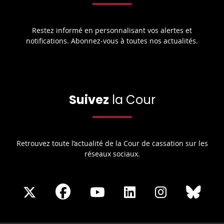
Restez informé en personnalisant vos alertes et
notifications. Abonnez-vous à toutes nos actualités.
Suivez
la Cour
Retrouvez toute l’actualité de la Cour de cassation sur les
réseaux sociaux.
Share
Share
Share
Share
Sha
Share
on
on
on
on
on
on
Facebook
X
Youtube
LinkedIn
Instagram
Blue