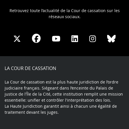
Retrouvez toute l’actualité de la Cour de cassation sur les
réseaux sociaux.
Share
Share
Share
Share
Sha
Share
on
on
on
on
on
on
Facebook
X
Youtube
LinkedIn
Instagram
Blue
play
LA COUR DE CASSATION
La Cour de cassation est la plus haute juridiction de l’ordre
judiciaire français. Siégeant dans l’enceinte du Palais de
justice de l'Île de la Cité, cette institution remplit une mission
essentielle: unifier et contrôler l'interprétation des lois.
La Haute Juridiction garantit ainsi à chacun une égalité de
traitement devant les juges.