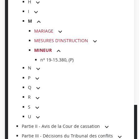
H
I
M
MARIAGE
MESURES D'INSTRUCTION
MINEUR
n° 19-15.380, (P)
N
P
Q
R
S
U
Partie II - Avis de la Cour de cassation
Partie III - Décisions du Tribunal des conflits