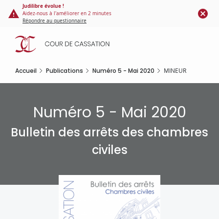
Panneau de gestion des cookies
Aller
Judilibre évolue !
Aidez-nous à l'améliorer en 2 minutes
au
Répondre au questionnaire
contenu
principal
Accueil
Publications
Numéro 5 - Mai 2020
MINEUR
Numéro 5 - Mai 2020
Bulletin des arrêts des chambres
civiles