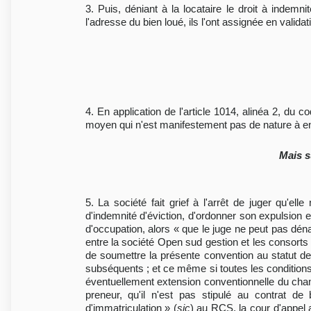
3. Puis, déniant à la locataire le droit à indemn
l'adresse du bien loué, ils l'ont assignée en valida
4. En application de l'article 1014, alinéa 2, du 
moyen qui n'est manifestement pas de nature à ent
Mais s
5. La société fait grief à l'arrêt de juger qu'e
d'indemnité d'éviction, d'ordonner son expulsion
d'occupation, alors « que le juge ne peut pas déna
entre la société Open sud gestion et les consorts R
de soumettre la présente convention au statut d
subséquents ; et ce même si toutes les conditions 
éventuellement extension conventionnelle du champ 
preneur, qu'il n'est pas stipulé au contrat d
d'immatriculation » (
sic
) au RCS, la cour d'appel a 