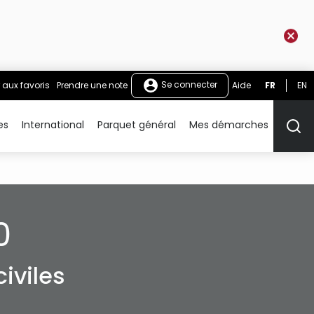
Se connecter
 aux favoris
Prendre une note
Aide
FR
EN
es
International
Parquet général
Mes démarches
Rech
0
iviles