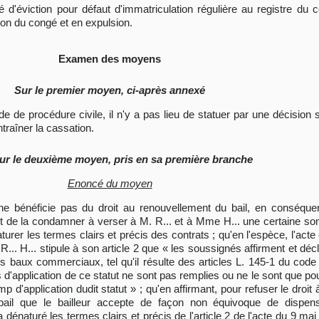
ité d'éviction pour défaut d'immatriculation régulière au registre 
tion du congé et en expulsion.
Examen des moyens
Sur le premier moyen, ci-après annexé
code de procédure civile, il n'y a pas lieu de statuer par une décisio
raîner la cassation.
ur le deuxième moyen, pris en sa première branche
Enoncé du moyen
lle ne bénéficie pas du droit au renouvellement du bail, en conséq
 et de la condamner à verser à M. R... et à Mme H... une certaine so
turer les termes clairs et précis des contrats ; qu'en l'espèce, l'act
... H... stipule à son article 2 que « les soussignés affirment et déc
es baux commerciaux, tel qu'il résulte des articles L. 145-1 du co
d'application de ce statut ne sont pas remplies ou ne le sont que pour
d'application dudit statut » ; qu'en affirmant, pour refuser le droit 
e bail que le bailleur accepte de façon non équivoque de dispen
dénaturé les termes clairs et précis de l'article 2 de l'acte du 9 mai 2