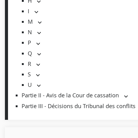
H
I
M
N
P
Q
R
S
U
Partie II - Avis de la Cour de cassation
Partie III - Décisions du Tribunal des conflits