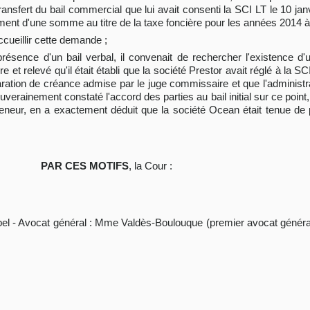
transfert du bail commercial que lui avait consenti la SCI LT le 10 jan
ent d'une somme au titre de la taxe foncière pour les années 2014 à
accueillir cette demande ;
résence d'un bail verbal, il convenait de rechercher l'existence d'
e et relevé qu'il était établi que la société Prestor avait réglé à la SC
laration de créance admise par le juge commissaire et que l'administrat
uverainement constaté l'accord des parties au bail initial sur ce point
reneur, en a exactement déduit que la société Ocean était tenue de
PAR CES MOTIFS
, la Cour :
el - Avocat général : Mme Valdès-Boulouque (premier avocat général