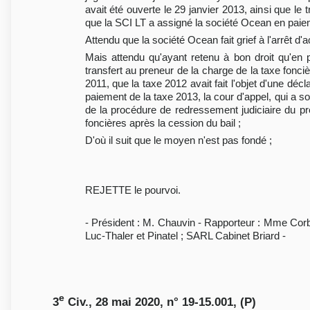
avait été ouverte le 29 janvier 2013, ainsi que le 
que la SCI LT a assigné la société Ocean en paiem
Attendu que la société Ocean fait grief à l'arrêt d'
Mais attendu qu'ayant retenu à bon droit qu'en p
transfert au preneur de la charge de la taxe foncièr
2011, que la taxe 2012 avait fait l'objet d'une déc
paiement de la taxe 2013, la cour d'appel, qui a so
de la procédure de redressement judiciaire du p
foncières après la cession du bail ;
D'où il suit que le moyen n'est pas fondé ;
REJETTE le pourvoi.
- Président : M. Chauvin - Rapporteur : Mme Corb
Luc-Thaler et Pinatel ; SARL Cabinet Briard -
e
3
Civ., 28 mai 2020, n° 19-15.001, (P)