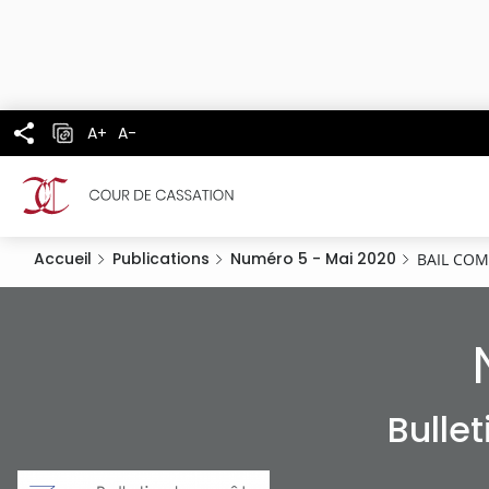
Panneau de gestion des cookies
Aller
au
contenu
principal
A+
A-
Accueil
Publications
Numéro 5 - Mai 2020
BAIL CO
Bulle