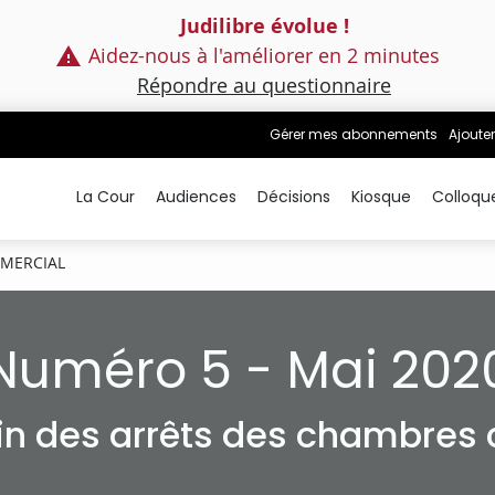
Judilibre évolue !
Aidez-nous à l'améliorer en 2 minutes
Répondre au questionnaire
Gérer mes abonnements
Ajouter
La Cour
Audiences
Décisions
Kiosque
Colloqu
MMERCIAL
Numéro 5 - Mai 202
tin des arrêts des chambres c