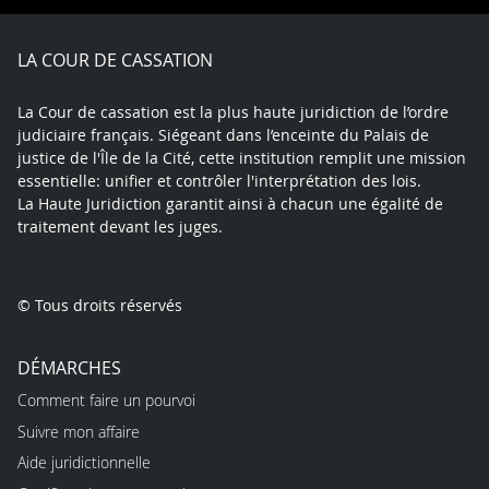
Facebook
X
Youtube
LinkedIn
Instagram
Blue
play
LA COUR DE CASSATION
La Cour de cassation est la plus haute juridiction de l’ordre
judiciaire français. Siégeant dans l’enceinte du Palais de
justice de l'Île de la Cité, cette institution remplit une mission
essentielle: unifier et contrôler l'interprétation des lois.
La Haute Juridiction garantit ainsi à chacun une égalité de
traitement devant les juges.
© Tous droits réservés
DÉMARCHES
Comment faire un pourvoi
Suivre mon affaire
Aide juridictionnelle