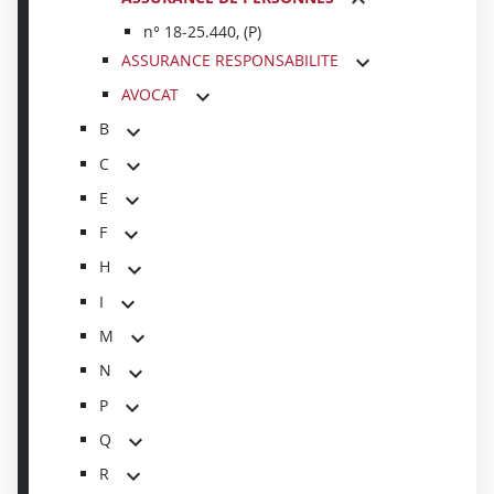
n° 18-25.440, (P)
ASSURANCE RESPONSABILITE
AVOCAT
B
C
E
F
H
I
M
N
P
Q
R