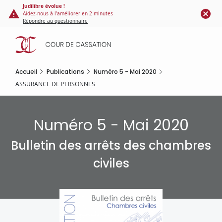
Panneau de gestion des cookies
Aller
Judilibre évolue !
Aidez-nous à l'améliorer en 2 minutes
au
Répondre au questionnaire
contenu
principal
Accueil
Publications
Numéro 5 - Mai 2020
ASSURANCE DE PERSONNES
Numéro 5 - Mai 2020
Bulletin des arrêts des chambres
civiles