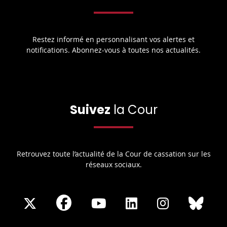
Restez informé en personnalisant vos alertes et
notifications. Abonnez-vous à toutes nos actualités.
Suivez
la Cour
Retrouvez toute l’actualité de la Cour de cassation sur les
réseaux sociaux.
Share
Share
Share
Share
Sha
Share
on
on
on
on
on
on