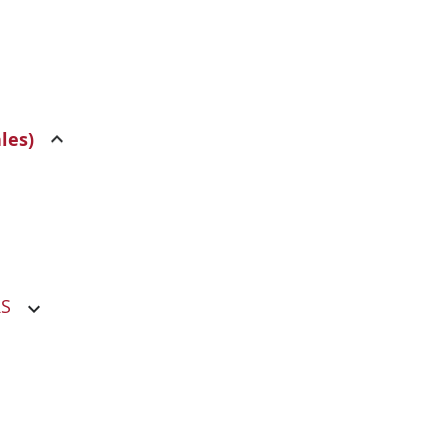
les)
RS