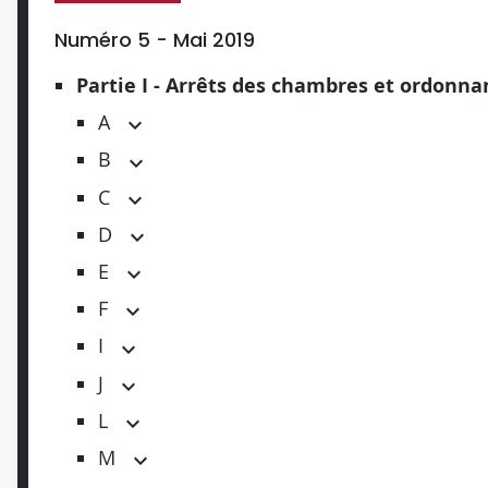
Numéro 5 - Mai 2019
Partie I - Arrêts des chambres et ordonn
A
B
C
D
E
F
I
J
L
M