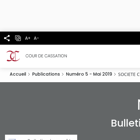
Panneau de gestion des cookies
Aller
au
contenu
principal
A+
A-
Accueil
Publications
Numéro 5 - Mai 2019
SOCIETE C
Bulle