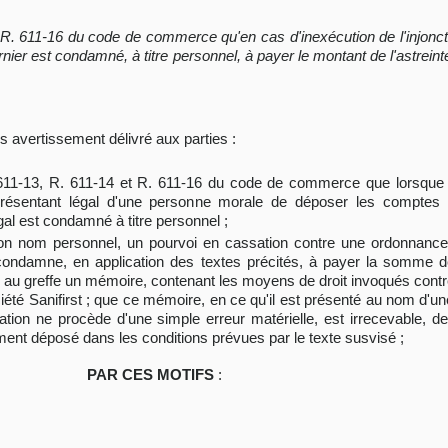
 et R. 611-16 du code de commerce qu'en cas d'inexécution de l'injonct
r est condamné, à titre personnel, à payer le montant de l'astreinte s
s avertissement délivré aux parties :
 R. 611-13, R. 611-14 et R. 611-16 du code de commerce que lorsque l
résentant légal d'une personne morale de déposer les comptes a
légal est condamné à titre personnel ;
son nom personnel, un pourvoi en cassation contre une ordonnance 
ondamne, en application des textes précités, à payer la somme de
mis au greffe un mémoire, contenant les moyens de droit invoqués contre
ciété Sanifirst ; que ce mémoire, en ce qu'il est présenté au nom d'un
ation ne procède d'une simple erreur matérielle, est irrecevable, 
ent déposé dans les conditions prévues par le texte susvisé ;
PAR CES MOTIFS
: