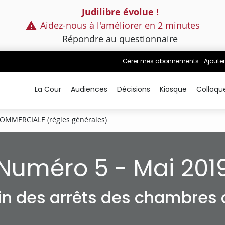
Judilibre évolue !
Aidez-nous à l'améliorer en 2 minutes
Répondre au questionnaire
Gérer mes abonnements
Ajouter
La Cour
Audiences
Décisions
Kiosque
Colloqu
OMMERCIALE (règles générales)
Numéro 5 - Mai 201
tin des arrêts des chambres c