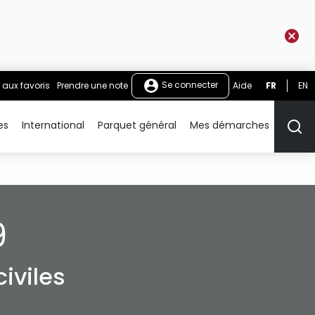
Se connecter
 aux favoris
Prendre une note
Aide
FR
EN
es
International
Parquet général
Mes démarches
Rech
9
iviles