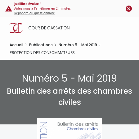
Panneau de gestion des cookies
Aller
Judilibre évolue !
Aidez-nous à l'améliorer en 2 minutes
au
Répondre au questionnaire
contenu
principal
Accueil
Publications
Numéro 5 - Mai 2019
PROTECTION DES CONSOMMATEURS
Numéro 5 - Mai 2019
Bulletin des arrêts des chambres
civiles