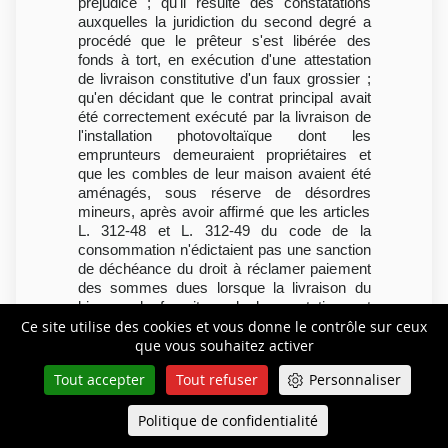
préjudice ; qu'il résulte des constatations
auxquelles la juridiction du second degré a
procédé que le prêteur s'est libérée des
fonds à tort, en exécution d'une attestation
de livraison constitutive d'un faux grossier ;
qu'en décidant que le contrat principal avait
été correctement exécuté par la livraison de
l'installation photovoltaïque dont les
emprunteurs demeuraient propriétaires et
que les combles de leur maison avaient été
aménagés, sous réserve de désordres
mineurs, après avoir affirmé que les articles
L. 312-48 et L. 312-49 du code de la
consommation n'édictaient pas une sanction
de déchéance du droit à réclamer paiement
des sommes dues lorsque la livraison du
bien ou la fourniture de la prestation est
Ce site utilise des cookies et vous donne le contrôle sur ceux
réellement intervenue, qu'une faute, quelle
que vous souhaitez activer
qu'elle soit, n'entraînait une sanction que
lorsqu'elle a causé un préjudice né et actuel,
Tout accepter
Tout refuser
Personnaliser
et que l'établissement de crédit n'était privé
de sa créance de restitution du capital
Politique de confidentialité
Queue-Fair
emprunté que dans la seule hypothèse où le
Menu
bien n'avait pas été livré, ce qui n'était pas le