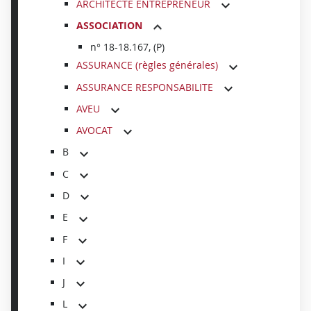
ARCHITECTE ENTREPRENEUR
ASSOCIATION
n° 18-18.167, (P)
ASSURANCE (règles générales)
ASSURANCE RESPONSABILITE
AVEU
AVOCAT
B
C
D
E
F
I
J
L