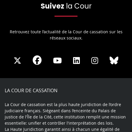
Suivez
la Cour
Retrouvez toute l’actualité de la Cour de cassation sur les
réseaux sociaux.
Share
Share
Share
Share
Sha
Share
on
on
on
on
on
on
Facebook
X
Youtube
LinkedIn
Instagram
Blue
play
LA COUR DE CASSATION
La Cour de cassation est la plus haute juridiction de l’ordre
judiciaire français. Siégeant dans l’enceinte du Palais de
justice de l'Île de la Cité, cette institution remplit une mission
essentielle: unifier et contrôler l'interprétation des lois.
La Haute Juridiction garantit ainsi à chacun une égalité de