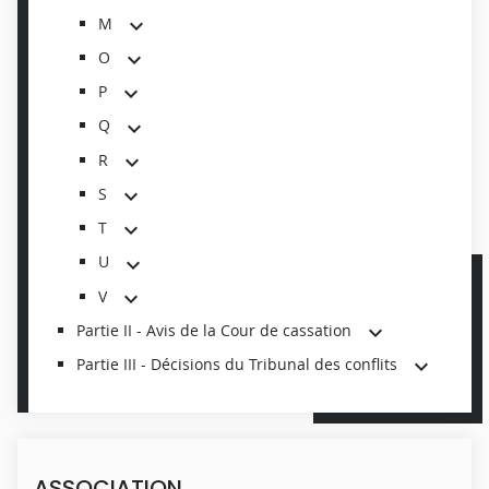
M
O
P
Q
R
S
T
U
V
Partie II - Avis de la Cour de cassation
Partie III - Décisions du Tribunal des conflits
ASSOCIATION