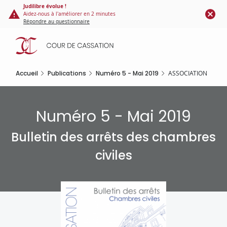
Panneau de gestion des cookies
Aller
Judilibre évolue !
Aidez-nous à l'améliorer en 2 minutes
au
Répondre au questionnaire
contenu
principal
Accueil
Publications
Numéro 5 - Mai 2019
ASSOCIATION
Numéro 5 - Mai 2019
Bulletin des arrêts des chambres
civiles