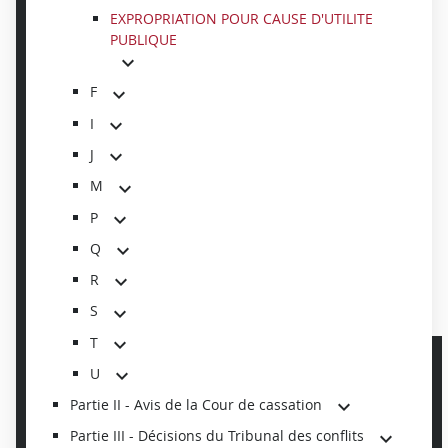
EXPROPRIATION POUR CAUSE D'UTILITE
PUBLIQUE
F
I
J
M
P
Q
R
S
T
U
Partie II - Avis de la Cour de cassation
Partie III - Décisions du Tribunal des conflits