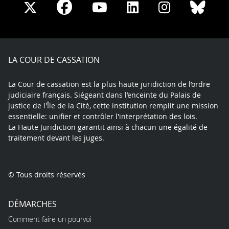
Share
Share
Share
Share
Sha
Share
on
on
on
on
on
on
Facebook
X
Youtube
LinkedIn
Instagram
Blue
play
LA COUR DE CASSATION
La Cour de cassation est la plus haute juridiction de l’ordre
judiciaire français. Siégeant dans l’enceinte du Palais de
justice de l'Île de la Cité, cette institution remplit une mission
essentielle: unifier et contrôler l'interprétation des lois.
La Haute Juridiction garantit ainsi à chacun une égalité de
traitement devant les juges.
© Tous droits réservés
DÉMARCHES
Comment faire un pourvoi