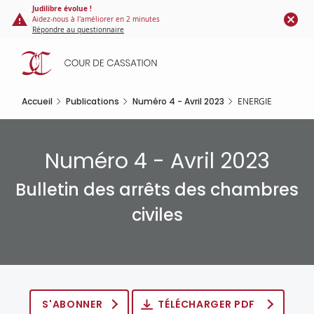
Panneau de gestion des cookies
Aller
Judilibre évolue !
Aidez-nous à l'améliorer en 2 minutes
au
Répondre au questionnaire
contenu
principal
Accueil
Publications
Numéro 4 - Avril 2023
ENERGIE
Numéro 4 - Avril 2023
Bulletin des arrêts des chambres
civiles
S'ABONNER
TÉLÉCHARGER PDF