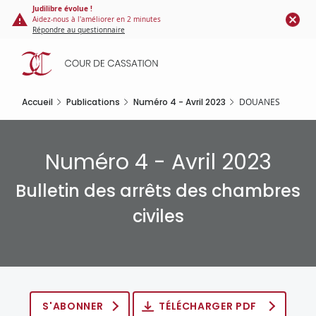
Panneau de gestion des cookies
Aller
Judilibre évolue !
Aidez-nous à l'améliorer en 2 minutes
au
Répondre au questionnaire
contenu
principal
Accueil
Publications
Numéro 4 - Avril 2023
DOUANES
Numéro 4 - Avril 2023
Bulletin des arrêts des chambres
civiles
S'ABONNER
TÉLÉCHARGER PDF