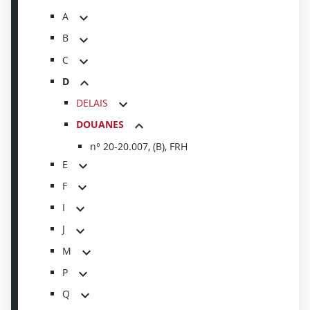
A
B
C
D
DELAIS
DOUANES
n° 20-20.007, (B), FRH
E
F
I
J
M
P
Q