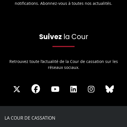
notifications. Abonnez-vous à toutes nos actualités.
Suivez
la Cour
Retrouvez toute l’actualité de la Cour de cassation sur les
réseaux sociaux.
Share
Share
Share
Share
Sha
Share
on
on
on
on
on
on
Facebook
X
Youtube
LinkedIn
Instagram
Blue
play
LA COUR DE CASSATION