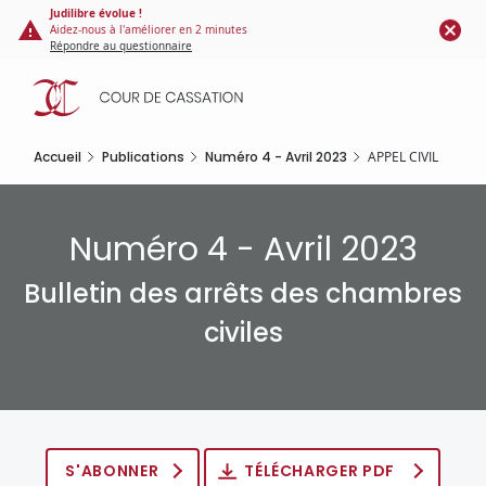
Panneau de gestion des cookies
Aller
Judilibre évolue !
Aidez-nous à l'améliorer en 2 minutes
au
Répondre au questionnaire
contenu
principal
Accueil
Publications
Numéro 4 - Avril 2023
APPEL CIVIL
Numéro 4 - Avril 2023
Bulletin des arrêts des chambres
civiles
S'ABONNER
TÉLÉCHARGER PDF