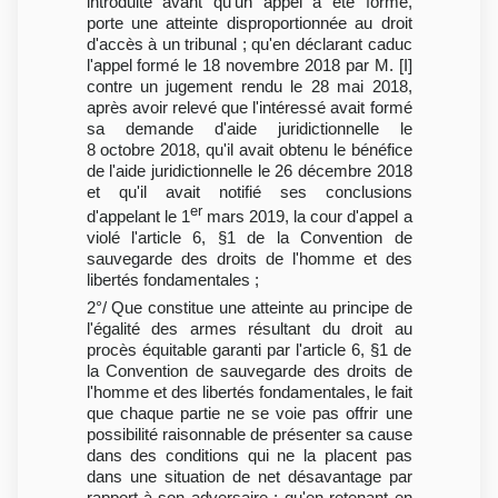
introduite avant qu'un appel a été formé,
porte une atteinte disproportionnée au droit
d'accès à un tribunal ; qu'en déclarant caduc
l'appel formé le 18 novembre 2018 par M. [I]
contre un jugement rendu le 28 mai 2018,
après avoir relevé que l'intéressé avait formé
sa demande d'aide juridictionnelle le
8 octobre 2018, qu'il avait obtenu le bénéfice
de l'aide juridictionnelle le 26 décembre 2018
et qu'il avait notifié ses conclusions
er
d'appelant le 1
mars 2019, la cour d'appel a
violé l'article 6, §1 de la Convention de
sauvegarde des droits de l'homme et des
libertés fondamentales ;
2°/ Que constitue une atteinte au principe de
l'égalité des armes résultant du droit au
procès équitable garanti par l'article 6, §1 de
la Convention de sauvegarde des droits de
l'homme et des libertés fondamentales, le fait
que chaque partie ne se voie pas offrir une
possibilité raisonnable de présenter sa cause
dans des conditions qui ne la placent pas
dans une situation de net désavantage par
rapport à son adversaire ; qu'en retenant en