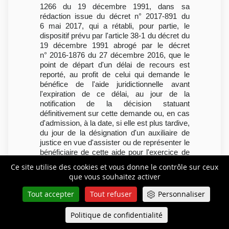
1266 du 19 décembre 1991, dans sa
rédaction issue du décret n° 2017-891 du
6 mai 2017, qui a rétabli, pour partie, le
dispositif prévu par l'article 38-1 du décret du
19 décembre 1991 abrogé par le décret
n° 2016-1876 du 27 décembre 2016, que le
point de départ d'un délai de recours est
reporté, au profit de celui qui demande le
bénéfice de l'aide juridictionnelle avant
l'expiration de ce délai, au jour de la
notification de la décision statuant
définitivement sur cette demande ou, en cas
d'admission, à la date, si elle est plus tardive,
du jour de la désignation d'un auxiliaire de
justice en vue d'assister ou de représenter le
bénéficiaire de cette aide pour l'exercice de
ce recours.
Ce site utilise des cookies et vous donne le contrôle sur ceux
Le point de départ des délais impartis pour
que vous souhaitez activer
conclure ou former appel incident est reporté
Tout accepter
Tout refuser
Personnaliser
de manière identique au profit des parties à
une instance d'appel sollicitant le bénéfice de
l'aide juridictionnelle au cours des délais
Politique de confidentialité
Queue-Fair
Menu
mentionnés aux articles 905-2, 909 et 910 du