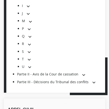
I
J
M
P
Q
R
S
T
U
Partie II - Avis de la Cour de cassation
Partie III - Décisions du Tribunal des conflits