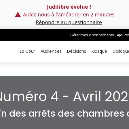
Judilibre évolue !
Aidez-nous à l'améliorer en 2 minutes
Répondre au questionnaire
Gérer mes abonnements
Ajouter
La Cour
Audiences
Décisions
Kiosque
Colloqu
Numéro 4 - Avril 202
tin des arrêts des chambres c