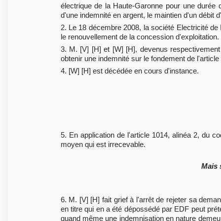
électrique de la Haute-Garonne pour une durée 
d'une indemnité en argent, le maintien d'un débit d'
2. Le 18 décembre 2008, la société Electricité de
le renouvellement de la concession d'exploitation.
3. M. [V] [H] et [W] [H], devenus respectivement 
obtenir une indemnité sur le fondement de l'article
4. [W] [H] est décédée en cours d'instance.
5. En application de l'article 1014, alinéa 2, du 
moyen qui est irrecevable.
Mais 
6. M. [V] [H] fait grief à l'arrêt de rejeter sa de
en titre qui en a été dépossédé par EDF peut prét
quand même une indemnisation en nature demeurera