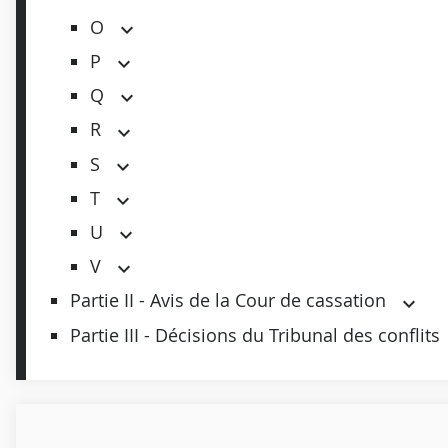
O
P
Q
R
S
T
U
V
Partie II - Avis de la Cour de cassation
Partie III - Décisions du Tribunal des conflits