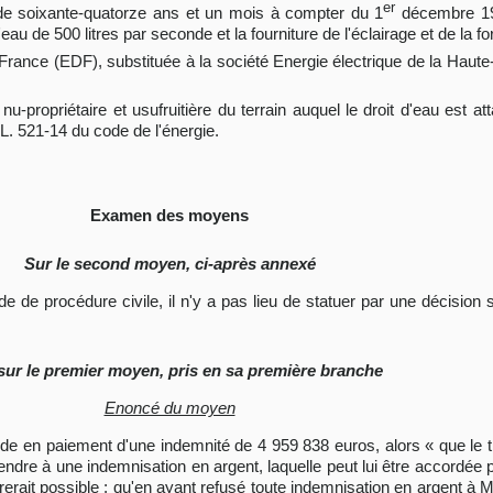
er
de soixante-quatorze ans et un mois à compter du 1
décembre 19
eau de 500 litres par seconde et la fourniture de l'éclairage et de la fo
 France (EDF), substituée à la société Energie électrique de la Haut
nu-propriétaire et usufruitière du terrain auquel le droit d'eau est 
 L. 521-14 du code de l'énergie.
Examen des moyens
Sur le second moyen, ci-après annexé
code de procédure civile, il n'y a pas lieu de statuer par une décisio
sur le premier moyen, pris en sa première branche
Enoncé du moyen
mande en paiement d'une indemnité de 4 959 838 euros, alors « que le ti
endre à une indemnisation en argent, laquelle peut lui être accordée 
it possible ; qu'en ayant refusé toute indemnisation en argent à M. 