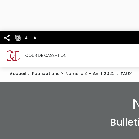
Panneau de gestion des cookies
Aller
au
contenu
principal
A+
A-
Accueil
Publications
Numéro 4 - Avril 2022
EAUX
Bulle