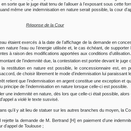
 en sorte que le juge était tenu de l'allouer à l'exposant sous cette 
quand même une indemnisation en nature serait possible, la cour d'appe
Réponse de la Cour
 l'eau étaient exercés à la date de l'affichage de la demande en conce
 en nature l'eau ou l'énergie utilisée et, le cas échéant, de supporter
tes à raison des modifications apportées aux conditions d'utilisation.
ontant de l'indemnité due, la contestation est portée devant le juge de
 la restitution en nature est possible, le concessionnaire est, en pr
saccord, de choisir librement le mode d'indemnisation lui paraissant l
rêt retient que l'indemnisation en argent constitue une exception et q
 du principe de l'indemnisation en nature lorsque celle-ci est possible.
r une indemnité en nature, dès lors que celle-ci était possible, alors qu
d'appel a violé le texte susvisé.
sans qu'il y ait lieu de statuer sur les autres branches du moyen, la Co
jette la demande de M. Bertrand [H] en paiement d'une indemnité 
our d'appel de Toulouse ;