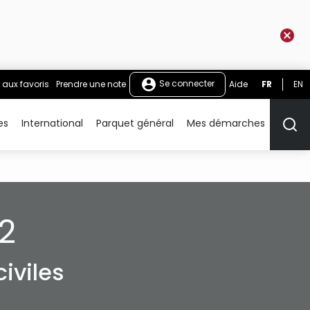
Se connecter
 aux favoris
Prendre une note
Aide
FR
EN
es
International
Parquet général
Mes démarches
Rech
2
iviles