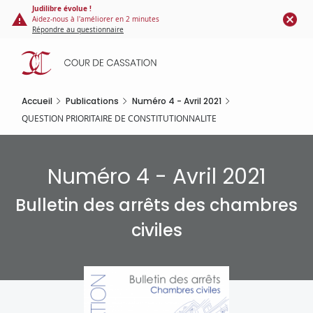
Panneau de gestion des cookies
Aller
Judilibre évolue !
Aidez-nous à l'améliorer en 2 minutes
au
Répondre au questionnaire
contenu
principal
Accueil
Publications
Numéro 4 - Avril 2021
QUESTION PRIORITAIRE DE CONSTITUTIONNALITE
Numéro 4 - Avril 2021
Bulletin des arrêts des chambres
civiles