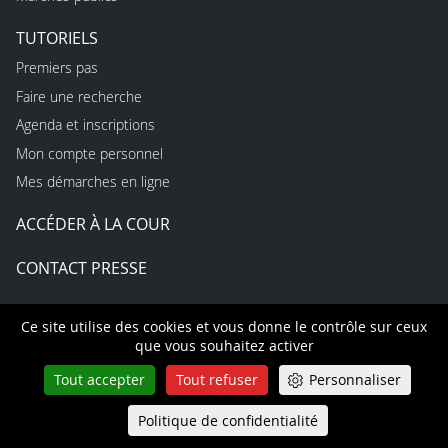
TUTORIELS
Premiers pas
Faire une recherche
Agenda et inscriptions
Mon compte personnel
Mes démarches en ligne
ACCÉDER À LA COUR
CONTACT PRESSE
USAGES
Ce site utilise des cookies et vous donne le contrôle sur ceux
Règles d’utilisation du site
que vous souhaitez activer
Protection des données personnelles
Tout accepter
Tout refuser
Personnaliser
Accessibilité non conforme
Politique de confidentialité
Queue-Fair
Menu
Open data et API