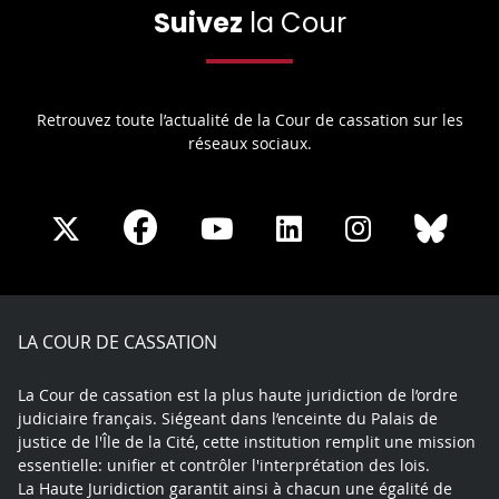
Suivez
la Cour
Retrouvez toute l’actualité de la Cour de cassation sur les
réseaux sociaux.
Share
Share
Share
Share
Sha
Share
on
on
on
on
on
on
Facebook
X
Youtube
LinkedIn
Instagram
Blue
play
LA COUR DE CASSATION
La Cour de cassation est la plus haute juridiction de l’ordre
judiciaire français. Siégeant dans l’enceinte du Palais de
justice de l'Île de la Cité, cette institution remplit une mission
essentielle: unifier et contrôler l'interprétation des lois.
La Haute Juridiction garantit ainsi à chacun une égalité de