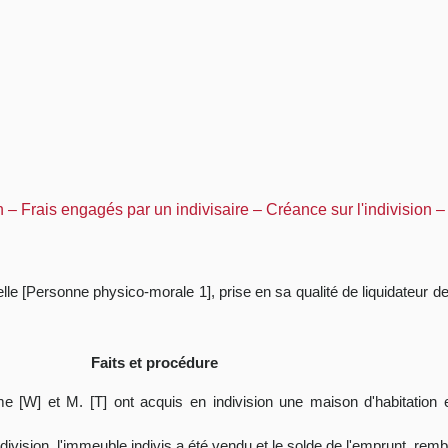
– Frais engagés par un indivisaire – Créance sur l'indivision – 
nelle [Personne physico-morale 1], prise en sa qualité de liquidateur d
Faits et procédure
Mme [W] et M. [T] ont acquis en indivision une maison d'habitatio
ndivision, l'immeuble indivis a été vendu et le solde de l'emprunt, rem