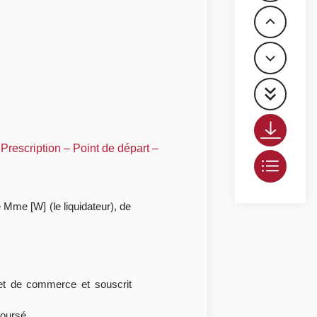
Prescription – Point de départ –
e Mme [W] (le liquidateur), de
n et de commerce et souscrit
boursé.