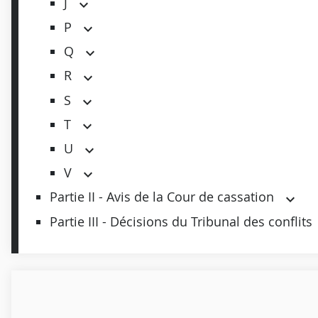
J
P
Q
R
S
T
U
V
Partie II - Avis de la Cour de cassation
Partie III - Décisions du Tribunal des conflits