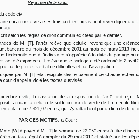
Réponse de la Cour
du code civil :
saire qui a conservé à ses frais un bien indivis peut revendiquer une cr
artage.
rit selon les règles de droit commun édictées par le dernier.
des de M. [T], l'arrêt relève que celui-ci revendique une créance 
runt bancaire du mois de décembre 2001 au mois de mars 2013 inclus.
 l'indemnité due à l'indivisaire s'apprécie à la date du partage ou de
 ont été exposées. Il relève que le partage a été ordonné le 2 avril 
mpue par le procès-verbal de difficultés et par l'assignation.
ndiquée par M. [T] était exigible dès le paiement de chaque échéanc
a cour d'appel a violé les textes susvisés.
océdure civile, la cassation de la disposition de l'arrêt qui reçoi
itif allouant à celui-ci le solde du prix de vente de l'immeuble litig
entaire de 7 421,07 euros, qui s'y rattachent par un lien de dépen
PAR CES MOTIFS
, la Cour :
 [W] à payer à M. [T] la somme de 22 050 euros à titre d'indemnit
êts au taux légal à compter du 29 mai 2017 et statué sur les dépens 