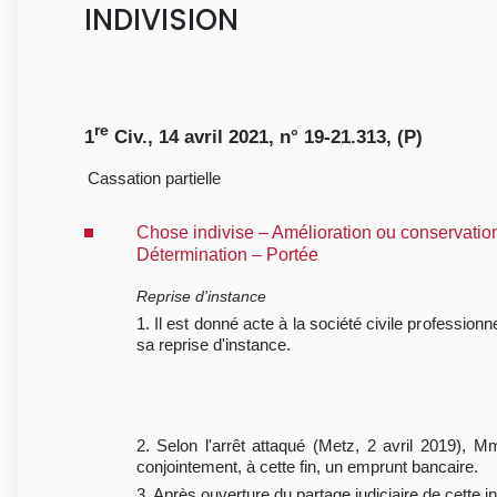
INDIVISION
re
1
Civ., 14 avril 2021, n° 19-21.313, (P)
Cassation partielle
Chose indivise – Amélioration ou conservation 
Détermination – Portée
Reprise d'instance
1. Il est donné acte à la société civile profession
sa reprise d'instance.
2. Selon l'arrêt attaqué (Metz, 2 avril 2019), 
conjointement, à cette fin, un emprunt bancaire.
3. Après ouverture du partage judiciaire de cette i