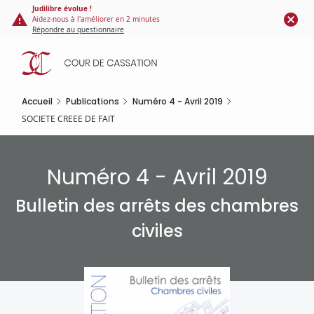
Panneau de gestion des cookies
Aller
Judilibre évolue !
Aidez-nous à l'améliorer en 2 minutes
au
Répondre au questionnaire
contenu
principal
Accueil
Publications
Numéro 4 - Avril 2019
SOCIETE CREEE DE FAIT
Numéro 4 - Avril 2019
Bulletin des arrêts des chambres
civiles