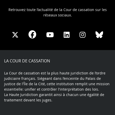
Retrouvez toute l’actualité de la Cour de cassation sur les
réseaux sociaux.
Share
Share
Share
Share
Sha
Share
on
on
on
on
on
on
Facebook
X
Youtube
LinkedIn
Instagram
Blue
play
LA COUR DE CASSATION
La Cour de cassation est la plus haute juridiction de l’ordre
judiciaire français. Siégeant dans l’enceinte du Palais de
justice de l'Île de la Cité, cette institution remplit une mission
essentielle: unifier et contrôler l'interprétation des lois.
La Haute Juridiction garantit ainsi à chacun une égalité de
traitement devant les juges.