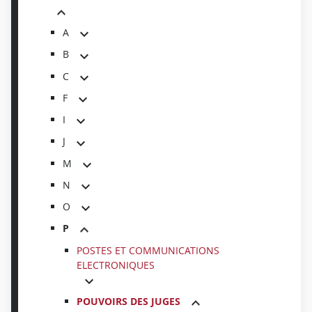
A
B
C
F
I
J
M
N
O
P
POSTES ET COMMUNICATIONS
ELECTRONIQUES
POUVOIRS DES JUGES