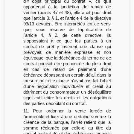
d'« objet principal du contrat », ce qu'il
appartenait à la juridiction de renvoi de
vérifier (points 47 et 48), elle a dit pour droit
que l'article 3, § 1, et l'article 4 de la directive
93/13 devaient être interprétés en ce sens
que, sous réserve de l'applicabilité de
l'article 4, § 2, de cette directive, ils
s'opposaient à ce que les parties à un
contrat de prêt y insèrent une clause qui
prévoyait, de manière expresse et non
équivoque, que la déchéance du terme de ce
contrat pouvait être prononcée de plein droit
en cas de retard de paiement d'une
échéance dépassant un certain délai, dans la
mesure où cette clause n'avait pas fait l'objet
d'une négociation individuelle et créait au
détriment du consommateur un déséquilibre
significatif entre les droits et les obligations
des parties découlant du contrat.
11. Pour ordonner la vente forcée de
l'immeuble et fixer à une certaine somme la
créance de la banque, l'arrêt retient que la
somme réclamée par celle-ci au titre du
capital restant dû et des échéances échues