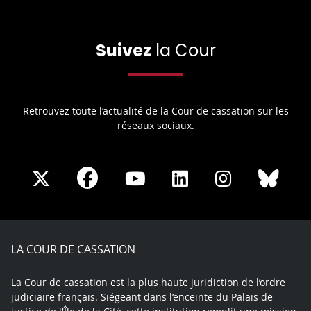
Suivez
la Cour
Retrouvez toute l’actualité de la Cour de cassation sur les
réseaux sociaux.
Share
Share
Share
Share
Sha
Share
on
on
on
on
on
on
Facebook
X
Youtube
LinkedIn
Instagram
Blue
play
LA COUR DE CASSATION
La Cour de cassation est la plus haute juridiction de l’ordre
judiciaire français. Siégeant dans l’enceinte du Palais de