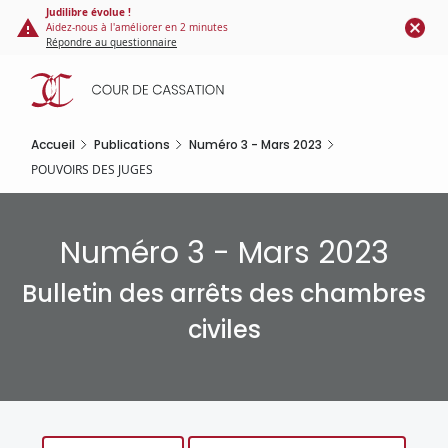
Panneau de gestion des cookies
Aller
Judilibre évolue !
Aidez-nous à l'améliorer en 2 minutes
au
Répondre au questionnaire
contenu
principal
Accueil
Publications
Numéro 3 - Mars 2023
POUVOIRS DES JUGES
Numéro 3 - Mars 2023
Bulletin des arrêts des chambres
civiles