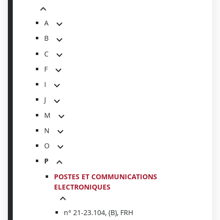
A
B
C
F
I
J
M
N
O
P
POSTES ET COMMUNICATIONS
ELECTRONIQUES
n° 21-23.104, (B), FRH