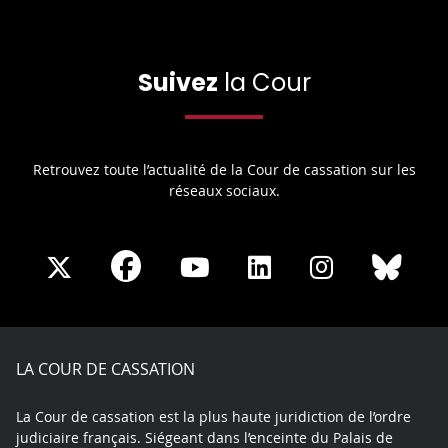
Suivez
la Cour
Retrouvez toute l’actualité de la Cour de cassation sur les
réseaux sociaux.
Share
Share
Share
Share
Sha
Share
on
on
on
on
on
on
Facebook
X
Youtube
LinkedIn
Instagram
Blue
play
LA COUR DE CASSATION
La Cour de cassation est la plus haute juridiction de l’ordre
judiciaire français. Siégeant dans l’enceinte du Palais de