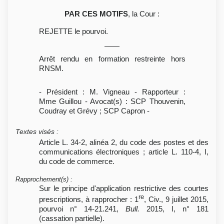
PAR CES MOTIFS
, la Cour :
REJETTE le pourvoi.
Arrêt rendu en formation restreinte hors
RNSM.
- Président : M. Vigneau - Rapporteur :
Mme Guillou - Avocat(s) : SCP Thouvenin,
Coudray et Grévy ; SCP Capron -
Textes visés
:
Article L. 34-2, alinéa 2, du code des postes et des
communications électroniques ; article L. 110-4, I,
du code de commerce.
Rapprochement(s)
:
Sur le principe d'application restrictive des courtes
re
prescriptions, à rapprocher : 1
, Civ., 9 juillet 2015,
pourvoi n° 14-21.241,
Bull.
2015, I, n° 181
(cassation partielle).