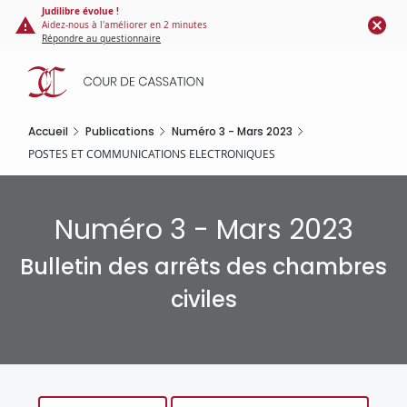
Panneau de gestion des cookies
Aller
Judilibre évolue !
Aidez-nous à l'améliorer en 2 minutes
au
Répondre au questionnaire
contenu
principal
Accueil
Publications
Numéro 3 - Mars 2023
POSTES ET COMMUNICATIONS ELECTRONIQUES
Numéro 3 - Mars 2023
Bulletin des arrêts des chambres
civiles