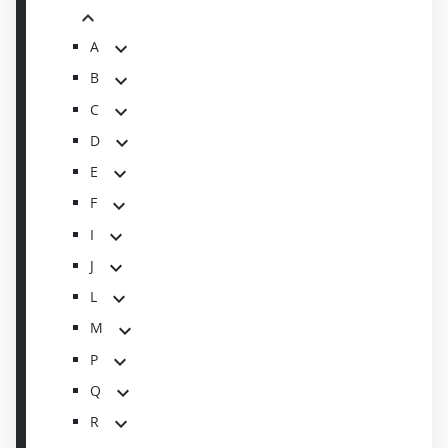
A
B
C
D
E
F
I
J
L
M
P
Q
R