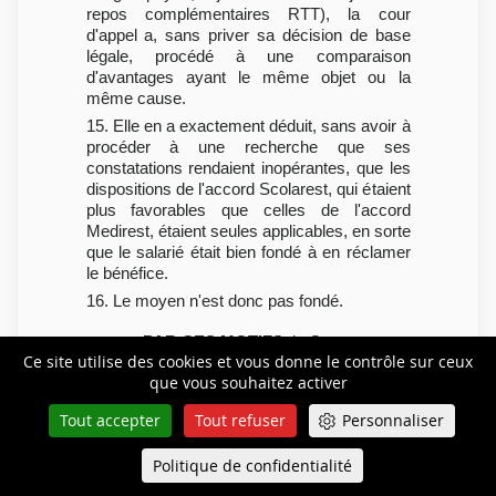
repos complémentaires RTT), la cour
d'appel a, sans priver sa décision de base
légale, procédé à une comparaison
d'avantages ayant le même objet ou la
même cause.
15. Elle en a exactement déduit, sans avoir à
procéder à une recherche que ses
constatations rendaient inopérantes, que les
dispositions de l'accord Scolarest, qui étaient
plus favorables que celles de l'accord
Medirest, étaient seules applicables, en sorte
que le salarié était bien fondé à en réclamer
le bénéfice.
16. Le moyen n'est donc pas fondé.
PAR CES MOTIFS
, la Cour :
Ce site utilise des cookies et vous donne le contrôle sur ceux
REJETTE le pourvoi.
que vous souhaitez activer
Tout accepter
Tout refuser
Personnaliser
- Président : M. Cathala - Rapporteur :
Mme Mariette - Avocat général :
Politique de confidentialité
Queue-Fair
Menu
Mme Rémery - Avocat(s) : SCP Célice,
Texidor, Périer -