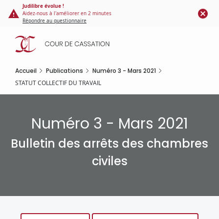
Panneau de gestion des cookies
Aller
Judilibre évolue !
Aidez-nous à l'améliorer en 2 minutes
au
Répondre au questionnaire
contenu
principal
Accueil
Publications
Numéro 3 - Mars 2021
STATUT COLLECTIF DU TRAVAIL
Numéro 3 - Mars 2021
Bulletin des arrêts des chambres
civiles