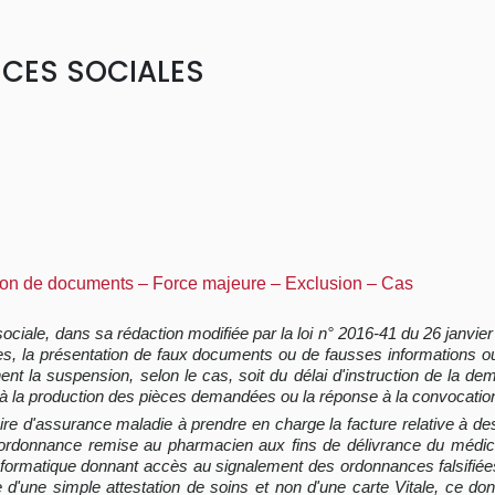
NCES SOCIALES
tion de documents – Force majeure – Exclusion – Cas
sociale, dans sa rédaction modifiée par la loi n° 2016-41 du 26 janvie
ves, la présentation de faux documents ou de fausses informations o
ent la suspension, selon le cas, soit du délai d'instruction de la
qu'à la production des pièces demandées ou la réponse à la convocati
aire d'assurance maladie à prendre en charge la facture relative à d
e l'ordonnance remise au pharmacien aux fins de délivrance du médic
f informatique donnant accès au signalement des ordonnances falsifiée
'une simple attestation de soins et non d'une carte Vitale, ce dont il