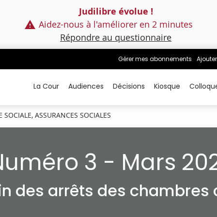
Judilibre évolue !
Aidez-nous à l'améliorer en 2 minutes
Répondre au questionnaire
Gérer mes abonnements
Ajouter
La Cour
Audiences
Décisions
Kiosque
Colloqu
E SOCIALE, ASSURANCES SOCIALES
Numéro 3 - Mars 202
tin des arrêts des chambres c