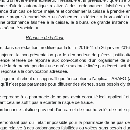
nd d'un événement extérieur, irrésistible et imprévisible ; qu'en se b
ence d'alerte automatique relative à des ordonnances falsifiées e
tence d'un cas de force majeure et condamner la caisse à prendre en
nce propre à caractériser un événement extérieur à la volonté du 
 d'une ordonnance falsifiée à la caisse, le tribunal de grande instanc
la sécurité sociale. »
Réponse de la Cour
le, dans sa rédaction modifiée par la loi n° 2016-41 du 26 janvier 2016, 
jeure, la non-présentation par le demandeur de pièces justificati
ence réitérée de réponse aux convocations d'un organisme de séc
tion de la demande pendant une durée maximale fixée par décret, soit 
 réponse à la convocation adressée.
jugement retient qu'il apparaît que l'inscription à l'applicatif ASAFO
qu'il n'est pas paramétré pour diffuser des alertes, sans besoin d'y 
e reproche à la pharmacie de ne pas avoir consulté ledit applicatif et 
nt cela ne suffit pas à écarter le risque de fraude.
ordonnance falsifiée provient d'un carnet de souche volé, de sorte que
émontrant pas qu'il était impossible pour la pharmacie de ne pas déte
tique relative à des ordonnances falsifiées ou volées sans besoin d'un