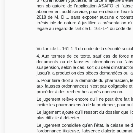
3°/ qu'en toute hypothèse, la force majeure s'ente
non obligatoire de l'application ASAFO et l'abs
abonnement audit service, pour en déduire l'exis
2018 de M. D..., sans exposer aucune circonsta
irrésistible de nature à justifier la présentation
légale au regard de l'article L. 161-1-4 du code de 
Vu l'article L. 161-1-4 du code de la sécurité socia
4. Aux termes de ce texte, sauf cas de force ma
documents ou de fausses informations ou l'abs
suspension, selon le cas, soit du délai d'instruc
jusqu'à la production des pièces demandées ou la
5. Pour faire droit à la demande du pharmacien, le 
aux fausses ordonnances) n'est pas obligatoire et 
procéder à des recherches après connexion.
Le jugement relève encore qu'il ne peut être fait l
inciter les pharmaciens à de la prudence, pour auta
Le jugement ajoute qu'il ressort du dossier que l'
plus difficile à détecter.
Le jugement considère qu'en l'état, la caisse ne d
l'ordonnance litigieuse, l'absence d'alerte automa