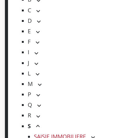
C
D
E
F
I
J
L
M
P
Q
R
S
SAISIE IMMOBILIERE