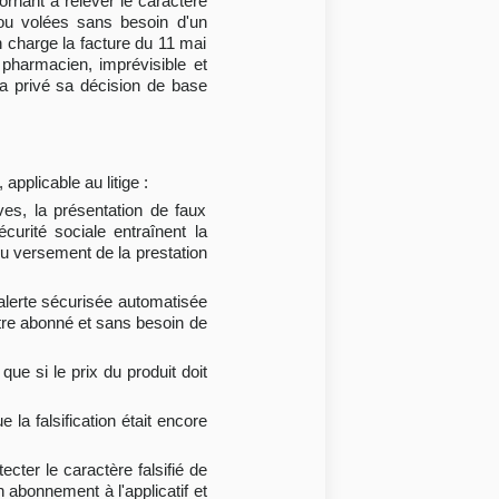
ornant à relever le caractère
t/ou volées sans besoin d'un
 charge la facture du 11 mai
pharmacien, imprévisible et
e a privé sa décision de base
applicable au litige :
ves, la présentation de faux
urité sociale entraînent la
du versement de la prestation
 (alerte sécurisée automatisée
être abonné et sans besoin de
que si le prix du produit doit
 la falsification était encore
cter le caractère falsifié de
 abonnement à l'applicatif et