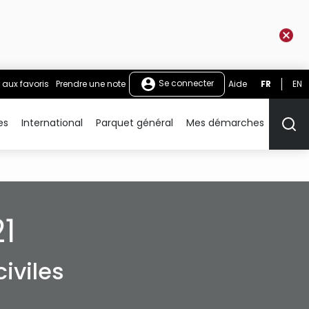
Se connecter
 aux favoris
Prendre une note
Aide
FR
EN
es
International
Parquet général
Mes démarches
Rech
1
iviles