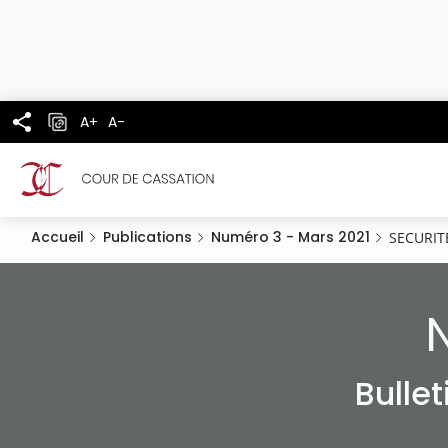
Panneau de gestion des cookies
Aller
au
contenu
principal
A+
A-
Accueil
Publications
Numéro 3 - Mars 2021
SECURIT
Bulle