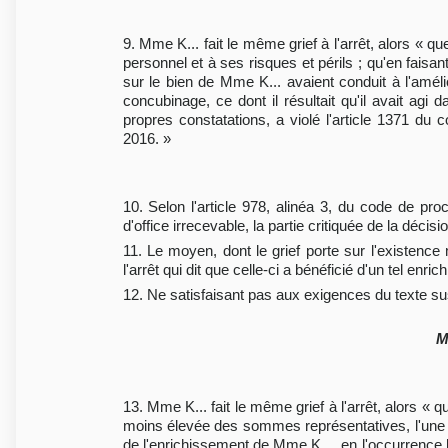
9. Mme K... fait le même grief à l'arrêt, alors « qu
personnel et à ses risques et périls ; qu'en faisa
sur le bien de Mme K... avaient conduit à l'améli
concubinage, ce dont il résultait qu'il avait agi
propres constatations, a violé l'article 1371 du 
2016. »
10. Selon l'article 978, alinéa 3, du code de p
d'office irrecevable, la partie critiquée de la décis
11. Le moyen, dont le grief porte sur l'existence
l'arrêt qui dit que celle-ci a bénéficié d'un tel enr
12. Ne satisfaisant pas aux exigences du texte susv
M
13. Mme K... fait le même grief à l'arrêt, alors « q
moins élevée des sommes représentatives, l'une de
de l'enrichissement de Mme K..., en l'occurrence