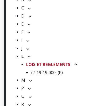
C
D
E
F
I
J
L
LOIS ET REGLEMENTS
n° 19-19.000, (P)
M
P
Q
R