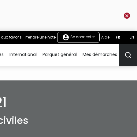
Se connecter
 aux favoris
Prendre une note
Aide
FR
EN
es
International
Parquet général
Mes démarches
Rech
1
iviles