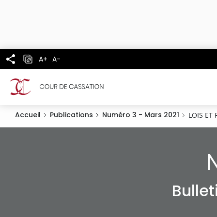
Panneau de gestion des cookies
Aller
au
contenu
principal
A+
A-
Accueil
Publications
Numéro 3 - Mars 2021
LOIS ET
Bulle