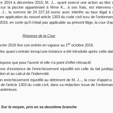
 2014 à décembre 2015, M. J... ayant exercé une action au titre d'
ux sur la piscine appartenant à Mme K... à ses frais, est intervenu 
... la somme de 24 227,16 euros avec intérêts au taux légal à c
ié en application du nouvel article 1303 du code civil issu de l'ordonn
016, en sorte qu'il n'était pas applicable au présent litige, la cour d'ap
Réponse de la Cour
er
vrier 2016 fixe son entrée en vigueur au 1
octobre 2016.
es quasi-contrats lorsqu'une instance a été introduite après cette date,
ispose que pour l'avenir et elle n'a point d'effet rétroactif.
ions d'existence de l'enrichissement injustifié est celle du fait juridiq
on et au calcul de l'indemnité.
un enrichissement injustifié au détriment de M. J..., la cour d'appel 
s de l'article 1303 du code civil, dans sa rédaction issue de l'ordonn
 antérieure.
Sur le moyen, pris en sa deuxième branche