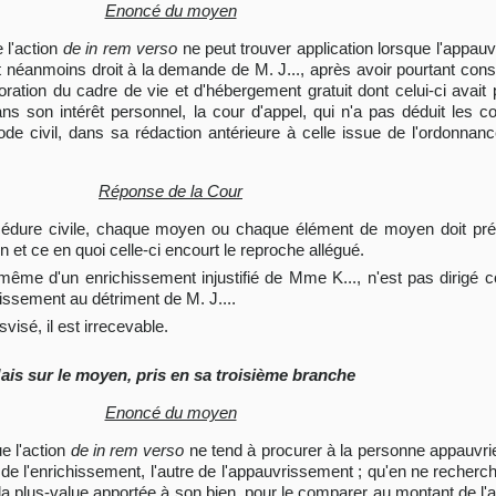
Enoncé du moyen
e l'action
de in rem verso
ne peut trouver application lorsque l'appauv
nt néanmoins droit à la demande de M. J..., après avoir pourtant cons
oration du cadre de vie et d'hébergement gratuit dont celui-ci avait 
 dans son intérêt personnel, la cour d'appel, qui n'a pas déduit le
code civil, dans sa rédaction antérieure à celle issue de l'ordonna
Réponse de la Cour
rocédure civile, chaque moyen ou chaque élément de moyen doit préc
ion et ce en quoi celle-ci encourt le reproche allégué.
 même d'un enrichissement injustifié de Mme K..., n'est pas dirigé co
ichissement au détriment de M. J....
isé, il est irrecevable.
ais sur le moyen, pris en sa troisième branche
Enoncé du moyen
ue l'action
de in rem verso
ne tend à procurer à la personne appauvrie
 l'enrichissement, l'autre de l'appauvrissement ; qu'en ne recherch
 la plus-value apportée à son bien, pour le comparer au montant de l