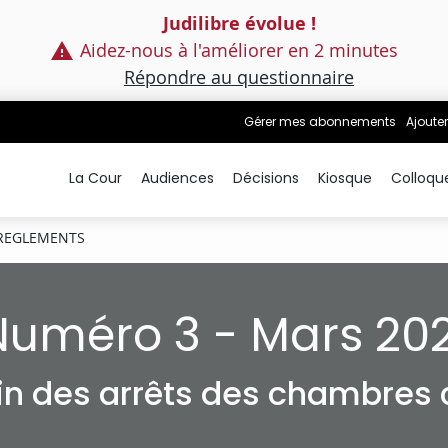
Judilibre évolue !
Aidez-nous à l'améliorer en 2 minutes
Répondre au questionnaire
Gérer mes abonnements
Ajouter
La Cour
Audiences
Décisions
Kiosque
Colloqu
 REGLEMENTS
Numéro 3 - Mars 202
tin des arrêts des chambres c