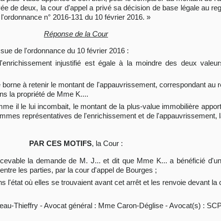
evée de deux, la cour d'appel a privé sa décision de base légale au re
e l'ordonnance n° 2016-131 du 10 février 2016. »
Réponse de la Cour
issue de l'ordonnance du 10 février 2016 :
 l'enrichissement injustifié est égale à la moindre des deux valeu
 se borne à retenir le montant de l'appauvrissement, correspondant au 
dans la propriété de Mme K....
me il le lui incombait, le montant de la plus-value immobilière appor
ommes représentatives de l'enrichissement et de l'appauvrissement, 
PAR CES MOTIFS
, la Cour :
able la demande de M. J... et dit que Mme K... a bénéficié d'un e
, entre les parties, par la cour d'appel de Bourges ;
ns l'état où elles se trouvaient avant cet arrêt et les renvoie devant la
au-Thieffry - Avocat général : Mme Caron-Déglise - Avocat(s) : SCP