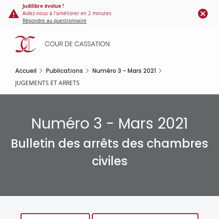
Panneau de gestion des cookies
Aller
Judilibre évolue !
Aidez-nous à l'améliorer en 2 minutes
au
Répondre au questionnaire
contenu
principal
Accueil
Publications
Numéro 3 - Mars 2021
JUGEMENTS ET ARRETS
Numéro 3 - Mars 2021
Bulletin des arrêts des chambres
civiles