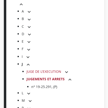
A
B
C
D
E
F
I
J
JUGE DE L'EXECUTION
JUGEMENTS ET ARRETS
n° 19-25.291, (P)
L
M
P