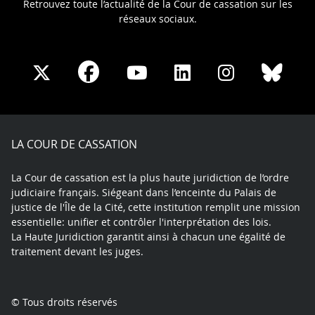
Retrouvez toute l’actualité de la Cour de cassation sur les
réseaux sociaux.
Share
Share
Share
Share
Sha
Share
on
on
on
on
on
on
Facebook
X
Youtube
LinkedIn
Instagram
Blue
play
LA COUR DE CASSATION
La Cour de cassation est la plus haute juridiction de l’ordre
judiciaire français. Siégeant dans l’enceinte du Palais de
justice de l'Île de la Cité, cette institution remplit une mission
essentielle: unifier et contrôler l'interprétation des lois.
La Haute Juridiction garantit ainsi à chacun une égalité de
traitement devant les juges.
© Tous droits réservés