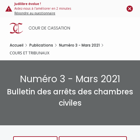
Panneau de gestion des cookies
Aller
Judilibre évolue !
Aidez-nous à l'améliorer en 2 minutes
au
Répondre au questionnaire
contenu
principal
Accueil
Publications
Numéro 3 - Mars 2021
COURS ET TRIBUNAUX
Numéro 3 - Mars 2021
Bulletin des arrêts des chambres
civiles