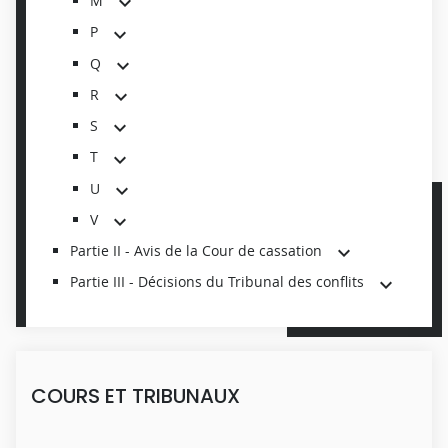
M
P
Q
R
S
T
U
V
Partie II - Avis de la Cour de cassation
Partie III - Décisions du Tribunal des conflits
COURS ET TRIBUNAUX