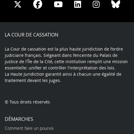
Share
Share
Share
Share
Sha
Share
on
on
on
on
on
on
Facebook
X
Youtube
LinkedIn
Instagram
Blue
play
LA COUR DE CASSATION
La Cour de cassation est la plus haute juridiction de l’ordre
judiciaire français. Siégeant dans l’enceinte du Palais de
justice de l'Île de la Cité, cette institution remplit une mission
essentielle: unifier et contrôler l'interprétation des lois.
La Haute Juridiction garantit ainsi à chacun une égalité de
traitement devant les juges.
© Tous droits réservés
DÉMARCHES
Comment faire un pourvoi