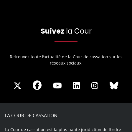
Suivez
la Cour
Retrouvez toute l’actualité de la Cour de cassation sur les
réseaux sociaux.
Share
Share
Share
Share
Sha
Share
on
on
on
on
on
on
Facebook
X
Youtube
LinkedIn
Instagram
Blue
play
LA COUR DE CASSATION
La Cour de cassation est la plus haute juridiction de l’ordre