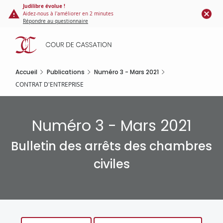
Panneau de gestion des cookies
Aller
Judilibre évolue !
Aidez-nous à l'améliorer en 2 minutes
au
Répondre au questionnaire
contenu
principal
Accueil
Publications
Numéro 3 - Mars 2021
CONTRAT D'ENTREPRISE
Numéro 3 - Mars 2021
Bulletin des arrêts des chambres
civiles