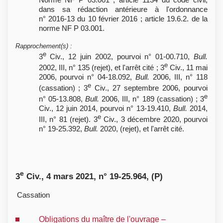
dans sa rédaction antérieure à l'ordonnance
n° 2016-13 du 10 février 2016 ; article 19.6.2. de la
norme NF P 03.001.
Rapprochement(s)
:
e
3
Civ., 12 juin 2002, pourvoi n° 01-00.710,
Bull.
e
2002, III, n° 135 (rejet), et l'arrêt cité ; 3
Civ., 11 mai
2006, pourvoi n° 04-18.092,
Bull.
2006, III, n° 118
e
(cassation) ; 3
Civ., 27 septembre 2006, pourvoi
e
n° 05-13.808,
Bull.
2006, III, n° 189 (cassation) ; 3
Civ., 12 juin 2014, pourvoi n° 13-19.410,
Bull.
2014,
e
III, n° 81 (rejet). 3
Civ., 3 décembre 2020, pourvoi
n° 19-25.392,
Bull.
2020, (rejet), et l'arrêt cité.
e
3
Civ., 4 mars 2021, n° 19-25.964, (P)
Cassation
Obligations du maître de l'ouvrage –