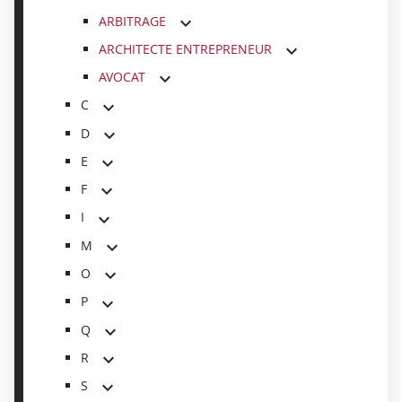
ARBITRAGE
ARCHITECTE ENTREPRENEUR
AVOCAT
C
D
E
F
I
M
O
P
Q
R
S