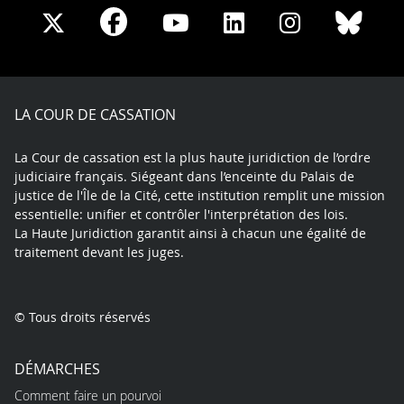
Share
Share
Share
Share
Sha
Share
on
on
on
on
on
on
Facebook
X
Youtube
LinkedIn
Instagram
Blue
play
LA COUR DE CASSATION
La Cour de cassation est la plus haute juridiction de l’ordre
judiciaire français. Siégeant dans l’enceinte du Palais de
justice de l'Île de la Cité, cette institution remplit une mission
essentielle: unifier et contrôler l'interprétation des lois.
La Haute Juridiction garantit ainsi à chacun une égalité de
traitement devant les juges.
© Tous droits réservés
DÉMARCHES
Comment faire un pourvoi