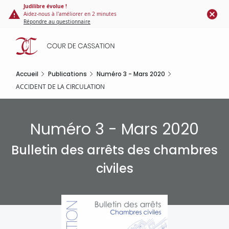
Panneau de gestion des cookies
Aller
Judilibre évolue !
Aidez-nous à l'améliorer en 2 minutes
au
Répondre au questionnaire
contenu
principal
Accueil
Publications
Numéro 3 - Mars 2020
ACCIDENT DE LA CIRCULATION
Numéro 3 - Mars 2020
Bulletin des arrêts des chambres
civiles