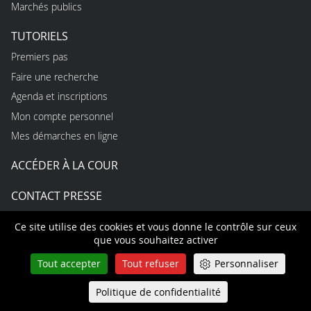
Marchés publics
TUTORIELS
Premiers pas
Faire une recherche
Agenda et inscriptions
Mon compte personnel
Mes démarches en ligne
ACCÉDER À LA COUR
CONTACT PRESSE
USAGES
Ce site utilise des cookies et vous donne le contrôle sur ceux
que vous souhaitez activer
Règles d’utilisation du site
Tout accepter
Tout refuser
Personnaliser
Protection des données personnelles
Accessibilité non conforme
Politique de confidentialité
Queue-Fair
Menu
Open data et API