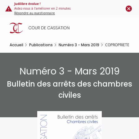
Panneau de gestion des cookies
Aller
Judilibre évolue !
Aidez-nous à l'améliorer en 2 minutes
au
Répondre au questionnaire
contenu
principal
Accueil
Publications
Numéro 3 - Mars 2019
COPROPRIETE
Numéro 3 - Mars 2019
Bulletin des arrêts des chambres
civiles