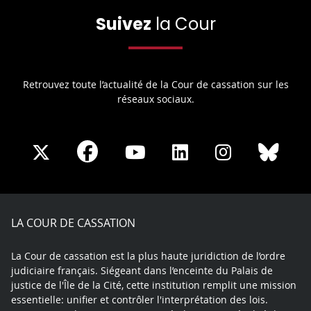
Suivez
la Cour
Retrouvez toute l’actualité de la Cour de cassation sur les
réseaux sociaux.
Share
Share
Share
Share
Sha
Share
on
on
on
on
on
on
Facebook
X
Youtube
LinkedIn
Instagram
Blue
play
LA COUR DE CASSATION
La Cour de cassation est la plus haute juridiction de l’ordre
judiciaire français. Siégeant dans l’enceinte du Palais de
justice de l'Île de la Cité, cette institution remplit une mission
essentielle: unifier et contrôler l'interprétation des lois.