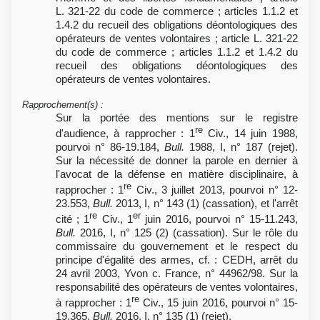
L. 321-22 du code de commerce ; articles 1.1.2 et
1.4.2 du recueil des obligations déontologiques des
opérateurs de ventes volontaires ; article L. 321-22
du code de commerce ; articles 1.1.2 et 1.4.2 du
recueil des obligations déontologiques des
opérateurs de ventes volontaires.
Rapprochement(s)
:
Sur la portée des mentions sur le registre
re
d'audience, à rapprocher : 1
Civ., 14 juin 1988,
pourvoi n° 86-19.184,
Bull.
1988, I, n° 187 (rejet).
Sur la nécessité de donner la parole en dernier à
l'avocat de la défense en matière disciplinaire, à
re
rapprocher : 1
Civ., 3 juillet 2013, pourvoi n° 12-
23.553,
Bull.
2013, I, n° 143 (1) (cassation), et l'arrêt
re
er
cité ; 1
Civ., 1
juin 2016, pourvoi n° 15-11.243,
Bull.
2016, I, n° 125 (2) (cassation). Sur le rôle du
commissaire du gouvernement et le respect du
principe d'égalité des armes, cf. : CEDH, arrêt du
24 avril 2003, Yvon c. France, n° 44962/98. Sur la
responsabilité des opérateurs de ventes volontaires,
re
à rapprocher : 1
Civ., 15 juin 2016, pourvoi n° 15-
19.365,
Bull.
2016, I, n° 135 (1) (rejet).