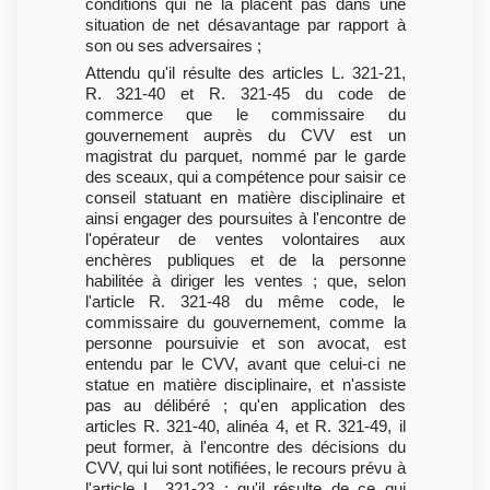
conditions qui ne la placent pas dans une
situation de net désavantage par rapport à
son ou ses adversaires ;
Attendu qu'il résulte des articles L. 321-21,
R. 321-40 et R. 321-45 du code de
commerce que le commissaire du
gouvernement auprès du CVV est un
magistrat du parquet, nommé par le garde
des sceaux, qui a compétence pour saisir ce
conseil statuant en matière disciplinaire et
ainsi engager des poursuites à l'encontre de
l'opérateur de ventes volontaires aux
enchères publiques et de la personne
habilitée à diriger les ventes ; que, selon
l'article R. 321-48 du même code, le
commissaire du gouvernement, comme la
personne poursuivie et son avocat, est
entendu par le CVV, avant que celui-ci ne
statue en matière disciplinaire, et n'assiste
pas au délibéré ; qu'en application des
articles R. 321-40, alinéa 4, et R. 321-49, il
peut former, à l'encontre des décisions du
CVV, qui lui sont notifiées, le recours prévu à
l'article L. 321-23 ; qu'il résulte de ce qui