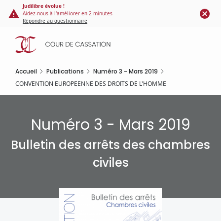
Panneau de gestion des cookies
Aller
Judilibre évolue !
Aidez-nous à l'améliorer en 2 minutes
au
Répondre au questionnaire
contenu
principal
Accueil
Publications
Numéro 3 - Mars 2019
CONVENTION EUROPEENNE DES DROITS DE L'HOMME
Numéro 3 - Mars 2019
Bulletin des arrêts des chambres
civiles