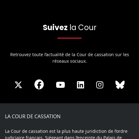
Suivez
la Cour
Retrouvez toute l’actualité de la Cour de cassation sur les
réseaux sociaux.
Share
Share
Share
Share
Sha
Share
on
on
on
on
on
on
Facebook
X
Youtube
LinkedIn
Instagram
Blue
play
LA COUR DE CASSATION
La Cour de cassation est la plus haute juridiction de l’ordre
judiciaire français. Siégeant dans l’enceinte du Palais de