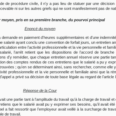
code de procédure civile, il n'y a pas lieu de statuer par une décisio
evable ni sur les autres griefs qui ne sont manifestement pas de natu
r moyen, pris en sa première branche, du pourvoi principal
Enoncé du moyen
de sa demande en paiement d'heures supplémentaires et d'une indemnité 
 salarié ayant conclu une convention de forfait jours, un entretien an
l'articulation entre l'activité professionnelle et la vie personnelle et fam
larié, l'arrêt retient que les dispositions de l'accord de branche 
ns d'y remédier, que chaque entretien annuel réserve une partie tant 
duction des comptes rendus de ces entretiens que le salarié a pu y exp
trouvées ; qu'en se déterminant ainsi, sans rechercher, comme elle y ét
activité professionnelle et la vie personnelle et familiale ainsi que la 
'appel a privé sa décision de toute base légale au regard de l'article
Réponse de la Cour
t une partie tant à l'amplitude du travail qu'à la charge de travail et q
tiens que le salarié avait pu y exprimer ses besoins, qu'il avait été
l a fait ressortir que l'employeur avait veillé à la surcharge de travai
e de travail.