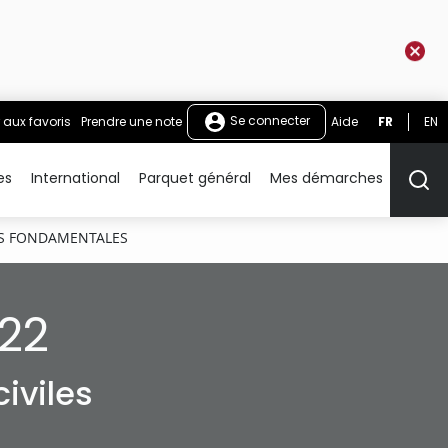
Se connecter
 aux favoris
Prendre une note
Aide
FR
EN
es
International
Parquet général
Mes démarches
Rech
ES FONDAMENTALES
022
iviles