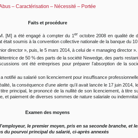
 Abus – Caractérisation – Nécessité – Portée
Faits et procédure
er
), M. [M] a été engagé à compter du 1
octobre 2008 en qualité de di
tait soumis à la convention collective nationale de la banque du 10 
or director », puis, le 5 mars 2014, à celui de « managing director ».
 détentrice de 50 % des parts de la société Newedge, des parts restan
cussions ont été entreprises pour préparer l'absorption de la soc
 a notifié au salarié son licenciement pour insuffisance professionnelle
lité, la conséquence d'une alerte qu'il avait lancée le 17 juin 2014, le
 à titre principal, le prononcé de la nullité de son licenciement, à titre
use, et paiement de diverses sommes de nature salariale ou indemnitai
Examen des moyens
l'employeur, le premier moyen, pris en sa seconde branche, et l
 du pourvoi principal du salarié, ci-après annexés