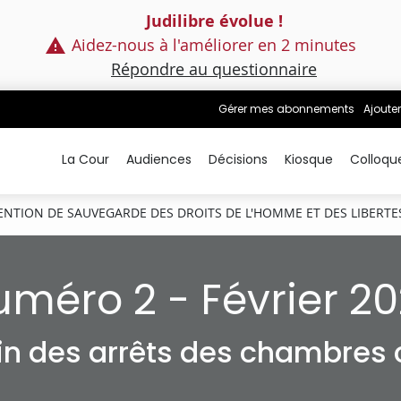
Judilibre évolue !
Aidez-nous à l'améliorer en 2 minutes
Répondre au questionnaire
Gérer mes abonnements
Ajouter
La Cour
Audiences
Décisions
Kiosque
Colloqu
NTION DE SAUVEGARDE DES DROITS DE L'HOMME ET DES LIBERT
méro 2 - Février 2
tin des arrêts des chambres c