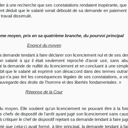
céder à une recherche que ses constatations rendaient inopérante, que
ement déduit que le salarié serait débouté de sa demande en paiement
ravail dissimulé.
ème moyen, pris en sa quatrième branche, du pourvoi principal
Enoncé du moyen
 de sa demande tendant à faire déclarer son licenciement nul et de ses
n salarié à qui il était seulement reproché d'avoir usé, sans abu
tant la demande de nullité du licenciement et en concluant à une simp
tabli que le salarié ait exprimé son désaccord dans des termes outranc
qui n'a pas tiré les conséquences légales de ses constatations, a viol
e sauvegarde des droits de l'homme et des libertés fondamentales. »
Réponse de la Cour
du moyen. Elle soutient qu'un licenciement ne pouvant être à la foi
s chefs de dispositif de l'arrêt ayant jugé son licenciement sans caus
 critiquer le chef de dispositif rejetant sa demande tendant à faire ju
ié que celui-ci avait formé, à titre principal, la demande tendant à f