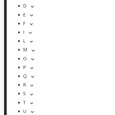
D
E
F
I
L
M
O
P
Q
R
S
T
U