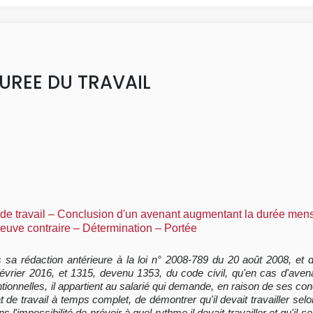
UREE DU TRAVAIL
 de travail – Conclusion d'un avenant augmentant la durée mensu
euve contraire – Détermination – Portée
ans sa rédaction antérieure à la loi n° 2008-789 du 20 août 2008, et 
février 2016, et 1315, devenu 1353, du code civil, qu'en cas d'ave
onnelles, il appartient au salarié qui demande, en raison de ses condi
 de travail à temps complet, de démontrer qu'il devait travailler selo
l'impossibilité de prévoir à quel rythme il devait travailler et qu'il se 