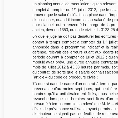
un planning annuel de modulation ; qu'en relevant
er
complet à compter du 1
juillet 2012, que le sal
prouver que le salarié n'était pas placé dans l'impo
disposition », quand il incombait au salarié de pr
cour d'appel, qui a renversé la charge de la preu
ancien, devenu 1353, du code civil et L. 3123-25 du
6°/ que le juge ne doit pas dénaturer les écritures
er
contrat à temps complet à compter du 1
juille
annoncée dans le programme indicatif et la réali
défense, relevait des erreurs quant aux écarts 
période courant à compter de juillet 2012 ; qu'en 
modulé avait prévu une durée annuelle contractuel
mois de juillet 2012 à 43,33 heures par mois, soit
du contrat, de sorte que le salarié connaissait so
l'article 4 du code de procédure civile ;
7°/ que si dans le cadre d'un contrat à temps part
prévenance d'au moins sept jours, qui peut être r
horaires qu'il a unilatéralement fixés, sous pe
revanche lorsque les horaires sont fixés d'un co
présumé à temps complet, a relevé que M. M... éta
délais de prévenance suffisants ayant permis au sa
distributeur ne signait pas les feuilles de route av