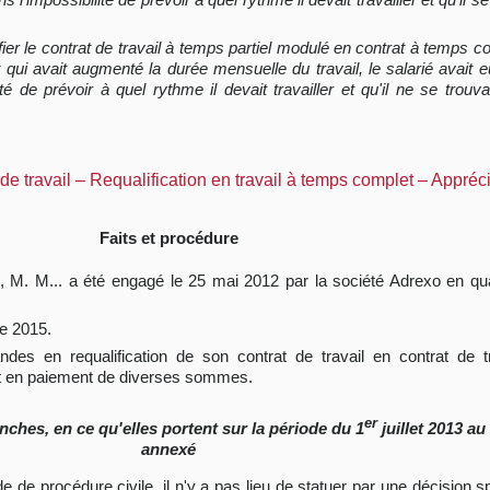
fier le contrat de travail à temps partiel modulé en contrat à temps 
t qui avait augmenté la durée mensuelle du travail, le salarié avai
ité de prévoir à quel rythme il devait travailler et qu'il ne se trouva
de travail – Requalification en travail à temps complet – Appréci
Faits et procédure
), M. M... a été engagé le 25 mai 2012 par la société Adrexo en qual
e 2015.
andes en requalification de son contrat de travail en contrat de 
 et en paiement de diverses sommes.
er
nches, en ce qu'elles portent sur la période du 1
juillet 2013 au
annexé
code de procédure civile, il n'y a pas lieu de statuer par une décisio