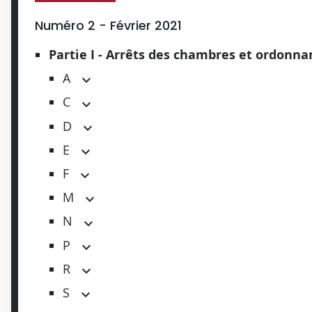
Numéro 2 - Février 2021
Partie I - Arrêts des chambres et ordonn
A
C
D
E
F
M
N
P
R
S