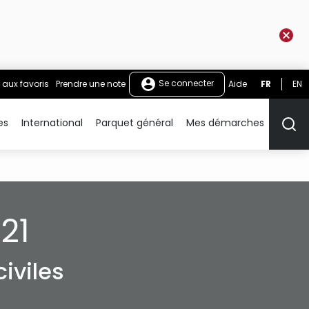
Se connecter
 aux favoris
Prendre une note
Aide
FR
EN
es
International
Parquet général
Mes démarches
Rech
21
iviles