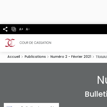
Panneau de gestion des cookies
Aller
au
contenu
principal
A+
A-
Accueil
Publications
Numéro 2 - Février 2021
TRAVAI
N
Bulle