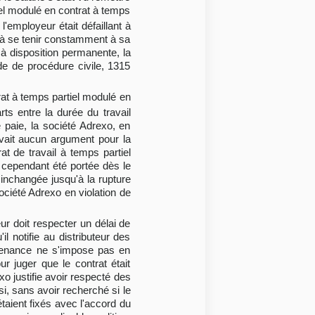
iel modulé en contrat à temps
l'employeur était défaillant à
pas à se tenir constamment à sa
r à disposition permanente, la
ode de procédure civile, 1315
trat à temps partiel modulé en
rts entre la durée du travail
 paie, la société Adrexo, en
vait aucun argument pour la
at de travail à temps partiel
t cependant été portée dès le
 inchangée jusqu'à la rupture
société Adrexo en violation de
ur doit respecter un délai de
l notifie au distributeur des
révenance ne s'impose pas en
r juger que le contrat était
o justifie avoir respecté des
si, sans avoir recherché si le
 étaient fixés avec l'accord du