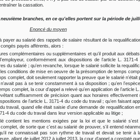
ntraîner la cassation.
neuvième branches, en ce qu'elles portent sur la période de juill
Enoncé du moyen
à payer au salarié des rappels de salaire résultant de la requalificatio
 congés payés afférents, alors :
d'heures complémentaires ou supplémentaires et qu'il produit aux déb
l'employeur, conformément aux dispositions de l'article L. 3171-4
ires du salarié ; qu'en revanche, lorsque le salarié sollicite la requali
 les conditions de mise en oeuvre de la présomption de temps comple
ps complet, doit seulement rapporter la preuve que le salarié n'était 
il n'avait pas à se tenir constamment à sa disposition ; qu'en l'espèce,
emps complet, la cour d'appel a relevé qu'en application de l'article L.
evêtant suffisamment de précision quant aux horaires effectivement r
ositions de l'article L. 3171-4 du code du travail ; qu'en faisant ap
 du travail, quand elle était saisie d'une demande de requalification 
71-4 du code du travail dans leur version applicable au litige ;
lé contient les mentions exigées par la loi et que le salarié s'es
complet, de sorte que c'est au salarié de prouver, s'il entend néanm
qu'il ne connaissait pas son rythme de travail et devait se tenir à
ure, allant de juillet 2012 à juillet 2013, la cour d'appel a constaté que