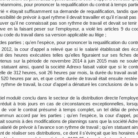
 néanmoins, pour prononcer la requalification du contrat à temps part
arié « étayait suffisamment sa demande de requalification, tandis que 
ssibilité de prévoir à quel rythme il devait travailler et qu'il n'avait 
ouver qu'il ne connaissait pas son rythme de travail et devait se teni
ve en la faisant peser sur l'employeur, a violé les articles 9 du c
 code du travail dans sa version applicable au litige ;
 des parties ; qu'en l'espèce, pour prononcer la requalification du con
t 2012, la cour d'appel a relevé que si le salarié établissait des éca
té des heures exécutées telles qu'elles figuraient sur ses fiches de
retenus sur la période de novembre 2014 à juin 2015 mais ne soule
statuant ainsi, quand la société Adrexo faisait valoir que si le contr
le de 312 heures, soit 26 heures par mois, la durée du travail avai
 520 heures par an, et que cette durée de travail était ensuite restée
n rythme de travail, la cour d'appel a dénaturé les conclusions de la 
iel modulé conclu dans le secteur de la distribution directe l'employe
éduit à trois jours en cas de circonstances exceptionnelles, lorsqu'i
ine de voir le contrat présumé à temps complet, un tel délai de p
mmun accord par les parties ; qu'en l'espèce, la cour d'appel, pou
it soumis à des modifications de plannings sans que la société Adrex
larié de prévoir à l'avance son rythme de travail ; qu'en statuant ain
ant de réaliser ses distributions, ce dont il s'évinçait que les horaires