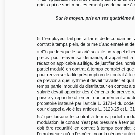
griefs qui ne sont manifestement pas de nature à e
Sur le moyen, pris en ses quatrième à 
5. L'employeur fait grief à l'arrêt de le condamner 
contrat à temps plein, de prime d'ancienneté et de
« 4°/ que lorsque le salarié sollicite un rappel 
précis pour étayer sa demande, il appartient à 
rédaction applicable au litige, de justifier des hora
partiel modulé en contrat à temps complet et que
pour renverser ladite présomption de contrat à tem
de prévoir à quel rythme il devait travailler et qu'
temps partiel modulé du distributeur en contrat à t
salarié devait apporter des éléments de preuve r
puisse y répondre utilement conformément aux disp
probatoire instauré par l'article L. 3171-4 du code
cour d'appel a violé les articles L. 3123-25 et L. 31
5°/ que lorsque le contrat à temps partiel modu
modulation, le contrat n'est pas présumé à temps 
doit être requalifié en contrat à temps complet, 
l'employeur ; qu'en l'espèce, pour la période antérie