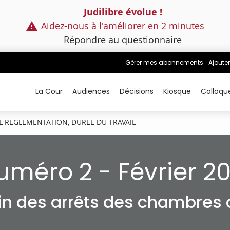
Judilibre évolue !
Aidez-nous à l'améliorer en 2 minutes
Répondre au questionnaire
Gérer mes abonnements
Ajouter
La Cour
Audiences
Décisions
Kiosque
Colloqu
L REGLEMENTATION, DUREE DU TRAVAIL
uméro 2 - Février 20
tin des arrêts des chambres c