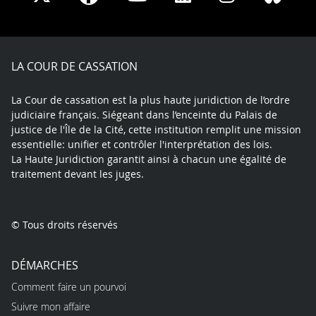
on
on
on
on
on
on
Facebook
X
Youtube
LinkedIn
Instagram
Blue
play
LA COUR DE CASSATION
La Cour de cassation est la plus haute juridiction de l’ordre
judiciaire français. Siégeant dans l’enceinte du Palais de
justice de l'Île de la Cité, cette institution remplit une mission
essentielle: unifier et contrôler l'interprétation des lois.
La Haute Juridiction garantit ainsi à chacun une égalité de
traitement devant les juges.
© Tous droits réservés
DÉMARCHES
Comment faire un pourvoi
Suivre mon affaire