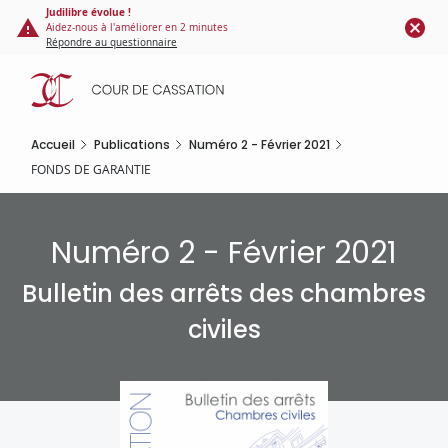
Panneau de gestion des cookies
Aller
Judilibre évolue !
Aidez-nous à l'améliorer en 2 minutes
au
Répondre au questionnaire
contenu
principal
Accueil
Publications
Numéro 2 - Février 2021
FONDS DE GARANTIE
Numéro 2 - Février 2021
Bulletin des arrêts des chambres
civiles