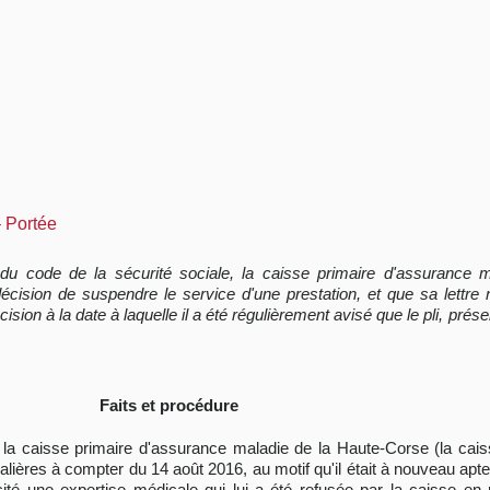
– Portée
, du code de la sécurité sociale, la caisse primaire d'assurance mal
sion de suspendre le service d'une prestation, et que sa lettre n
sion à la date à laquelle il a été régulièrement avisé que le pli, prés
Faits et procédure
), la caisse primaire d'assurance maladie de la Haute-Corse (la cai
alières à compter du 14 août 2016, au motif qu'il était à nouveau apte
llicité une expertise médicale qui lui a été refusée par la caisse en