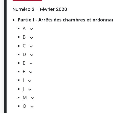
Numéro 2 - Février 2020
Partie I - Arrêts des chambres et ordonn
A
B
C
D
E
F
I
J
M
O