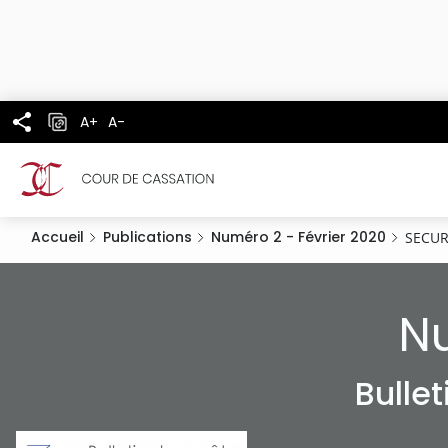
Panneau de gestion des cookies
Aller
au
contenu
principal
A+
A-
Accueil
Publications
Numéro 2 - Février 2020
SECUR
Nu
Bulle