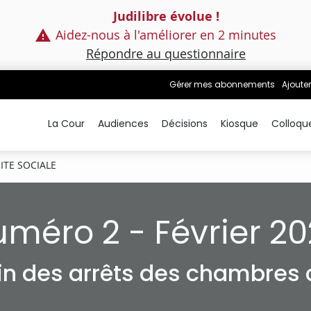
Judilibre évolue !
Aidez-nous à l'améliorer en 2 minutes
Répondre au questionnaire
Gérer mes abonnements
Ajouter
La Cour
Audiences
Décisions
Kiosque
Colloqu
ITE SOCIALE
méro 2 - Février 2
tin des arrêts des chambres c