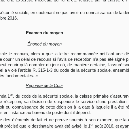
e sécurité sociale, en soutenant ne pas avoir eu connaissance de la dé
mbre 2016.
Examen du moyen
Énoncé du moyen
cevable le recours, alors « que la lettre recommandée notifiant une d
 courir un délai de recours si l'avis de réception n'a pas été signé par
peut courir qu'à compter du jour où, de manière certaine, l'assuré s
l a violé l'article R. 315-1-3 du code de la sécurité sociale, ensembl
tés fondamentales. »
Réponse de la Cour
er
inéa 1
, du code de la sécurité sociale, la caisse primaire d'assuran
éception, sa décision de suspendre le service d'une prestation, e
oir eu connaissance de cette décision à la date à laquelle il a été ré
is en instance au bureau de poste dont il dépend.
ne des éléments de fait et de preuve soumis à son examen, que la c
er
t précisé que le destinataire avait été avisé, le 1
août 2016, et ayant 