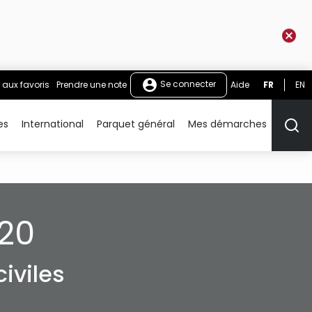
Se connecter
 aux favoris
Prendre une note
Aide
FR
EN
es
International
Parquet général
Mes démarches
Rech
020
iviles