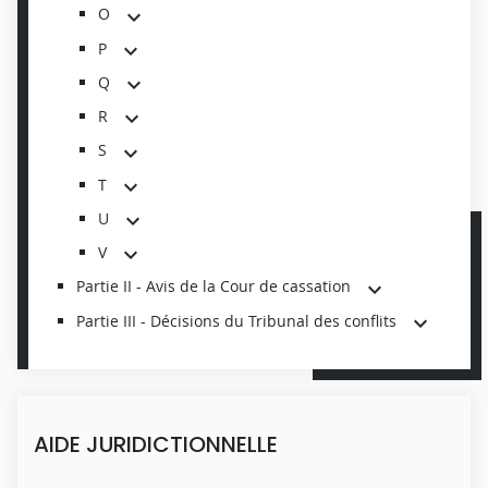
O
P
Q
R
S
T
U
V
Partie II - Avis de la Cour de cassation
Partie III - Décisions du Tribunal des conflits
AIDE JURIDICTIONNELLE