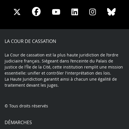
Share
Share
Share
Share
Sha
Share
on
on
on
on
on
on
Facebook
X
Youtube
LinkedIn
Instagram
Blue
play
LA COUR DE CASSATION
La Cour de cassation est la plus haute juridiction de l’ordre
judiciaire français. Siégeant dans l’enceinte du Palais de
justice de l'Île de la Cité, cette institution remplit une mission
essentielle: unifier et contrôler l'interprétation des lois.
La Haute Juridiction garantit ainsi à chacun une égalité de
traitement devant les juges.
© Tous droits réservés
DÉMARCHES