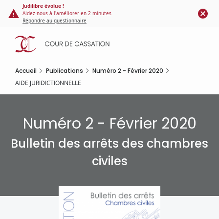
Panneau de gestion des cookies
Aller
Judilibre évolue !
Aidez-nous à l'améliorer en 2 minutes
au
Répondre au questionnaire
contenu
principal
Accueil
Publications
Numéro 2 - Février 2020
AIDE JURIDICTIONNELLE
Numéro 2 - Février 2020
Bulletin des arrêts des chambres
civiles