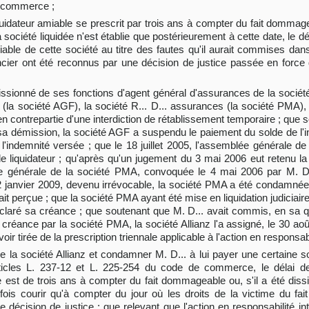
e commerce ;
iquidateur amiable se prescrit par trois ans à compter du fait dommage
 société liquidée n'est établie que postérieurement à cette date, le dél
iable de cette société au titre des fautes qu'il aurait commises dan
ncier ont été reconnus par une décision de justice passée en forc
missionné de ses fonctions d'agent général d'assurances de la sociét
(la société AGF), la société R... D... assurances (la société PMA),
en contrepartie d'une interdiction de rétablissement temporaire ; que
 sa démission, la société AGF a suspendu le paiement du solde de l'i
'indemnité versée ; que le 18 juillet 2005, l'assemblée générale d
 de liquidateur ; qu'après qu'un jugement du 3 mai 2006 eut retenu la
ée générale de la société PMA, convoquée le 4 mai 2006 par M. D..
12 janvier 2009, devenu irrévocable, la société PMA a été condamnée
it perçue ; que la société PMA ayant été mise en liquidation judiciaire
éclaré sa créance ; que soutenant que M. D... avait commis, en sa qu
 créance par la société PMA, la société Allianz l'a assigné, le 30 ao
ir tirée de la prescription triennale applicable à l'action en responsabi
 de la société Allianz et condamner M. D... à lui payer une certain
articles L. 237-12 et L. 225-254 du code de commerce, le délai de
le est de trois ans à compter du fait dommageable ou, s'il a été dissi
tefois courir qu'à compter du jour où les droits de la victime du 
 décision de justice ; que relevant que l'action en responsabilité int