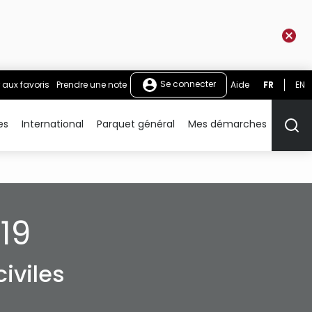
Se connecter
 aux favoris
Prendre une note
Aide
FR
EN
es
International
Parquet général
Mes démarches
Rech
19
iviles