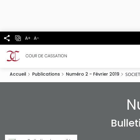
Panneau de gestion des cookies
Aller
au
contenu
principal
A+
A-
Accueil
Publications
Numéro 2 - Février 2019
SOCIET
N
Bulle