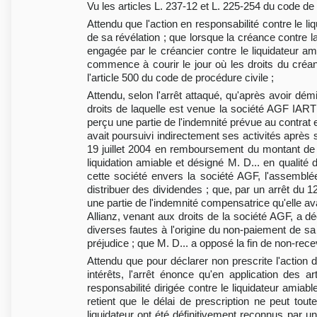
Vu les articles L. 237-12 et L. 225-254 du code d
Attendu que l'action en responsabilité contre le l
de sa révélation ; que lorsque la créance contre la
engagée par le créancier contre le liquidateur am
commence à courir le jour où les droits du créa
l'article 500 du code de procédure civile ;
Attendu, selon l'arrêt attaqué, qu'après avoir dé
droits de laquelle est venue la société AGF IART 
perçu une partie de l'indemnité prévue au contrat 
avait poursuivi indirectement ses activités après
19 juillet 2004 en remboursement du montant de l
liquidation amiable et désigné M. D... en qualité
cette société envers la société AGF, l'assembl
distribuer des dividendes ; que, par un arrêt du 
une partie de l'indemnité compensatrice qu'elle ava
Allianz, venant aux droits de la société AGF, a d
diverses fautes à l'origine du non-paiement de sa
préjudice ; que M. D... a opposé la fin de non-recevo
Attendu que pour déclarer non prescrite l'action
intérêts, l'arrêt énonce qu'en application des 
responsabilité dirigée contre le liquidateur amiab
retient que le délai de prescription ne peut tou
liquidateur ont été définitivement reconnus par une