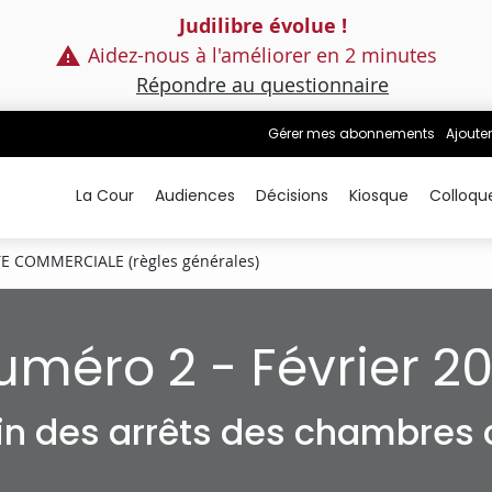
Judilibre évolue !
Aidez-nous à l'améliorer en 2 minutes
Répondre au questionnaire
Gérer mes abonnements
Ajouter
La Cour
Audiences
Décisions
Kiosque
Colloqu
E COMMERCIALE (règles générales)
uméro 2 - Février 20
tin des arrêts des chambres c