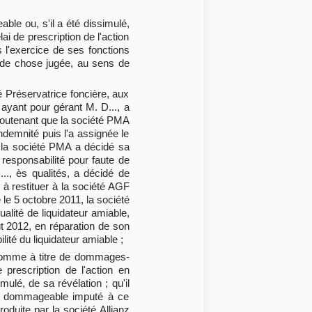
able ou, s'il a été dissimulé,
ai de prescription de l'action
s l'exercice de ses fonctions
e de chose jugée, au sens de
é Préservatrice foncière, aux
 ayant pour gérant M. D..., a
 soutenant que la société PMA
ndemnité puis l'a assignée le
e la société PMA a décidé sa
 responsabilité pour faute de
., ès qualités, a décidé de
 à restituer à la société AGF
 le 5 octobre 2011, la société
alité de liquidateur amiable,
ût 2012, en réparation de son
lité du liquidateur amiable ;
e somme à titre de dommages-
 prescription de l'action en
mulé, de sa révélation ; qu'il
fait dommageable imputé à ce
roduite par la société Allianz