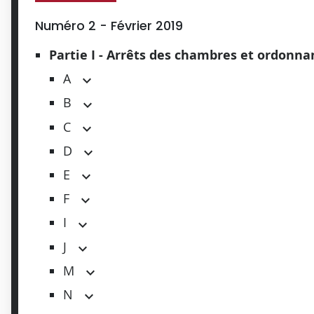
Numéro 2 - Février 2019
Partie I - Arrêts des chambres et ordonn
A
B
C
D
E
F
I
J
M
N