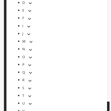
D
E
F
I
J
M
N
O
P
Q
R
S
T
U
V