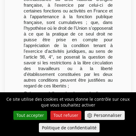
française, à l'exercice par celui-ci de
certaines fonctions ou activités en France et
à l'appartenance à la fonction publique
française, sont cumulatives ; que, dans
l'hypothèse où le droit de l'Union s'opposerait
à ce que la pratique de ce seul droit ne
puisse être prise en compte pour
l'appréciation de la condition tenant à
l'exercice d'activités juridiques, au sens de
l'article 98, 4°, se poserait la question de
savoir si les restrictions à la libre circulation
des travailleurs ou à la liberté
d'établissement constituées par les deux
autres conditions peuvent être justifiées au
regard de ces libertés ;
Qu'en ce qu'elles subordonnent la dispense
Ce site utilise des cookies et vous donne le contrôle sur ceux
de formation et de diplôme, pour l'accès à la
que vous souhaitez activer
profession d'avocat, à l'exercice d'une
activité ou d'une fonction juridique pendant
Tout accepter
Tout refuser
Personnaliser
une durée suffisante en France, les
dispositions de l'article 11, 2°, ont été
Politique de confidentialité
Queue-Fair
considérées par le Conseil constitutionnel
Menu
français comme n'étant pas contraires au