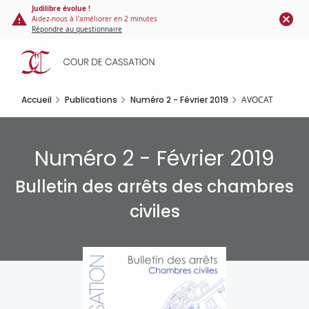
Panneau de gestion des cookies
Aller
Judilibre évolue !
Aidez-nous à l'améliorer en 2 minutes
au
Répondre au questionnaire
contenu
principal
Accueil
Publications
Numéro 2 - Février 2019
AVOCAT
Numéro 2 - Février 2019
Bulletin des arrêts des chambres
civiles