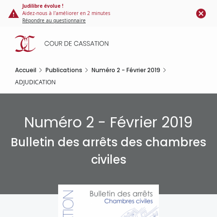
Panneau de gestion des cookies
Aller
Judilibre évolue !
Aidez-nous à l'améliorer en 2 minutes
au
Répondre au questionnaire
contenu
principal
Accueil
Publications
Numéro 2 - Février 2019
ADJUDICATION
Numéro 2 - Février 2019
Bulletin des arrêts des chambres
civiles