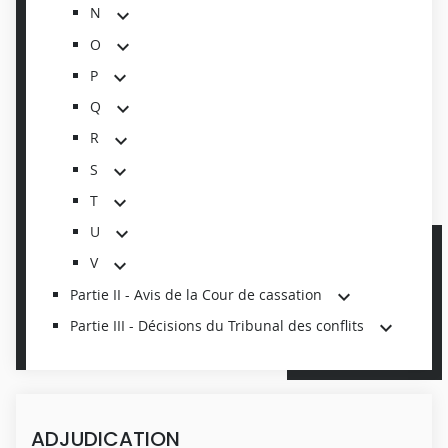
N
O
P
Q
R
S
T
U
V
Partie II - Avis de la Cour de cassation
Partie III - Décisions du Tribunal des conflits
ADJUDICATION