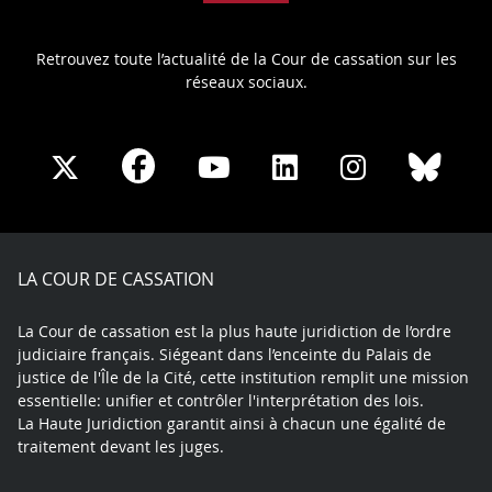
Retrouvez toute l’actualité de la Cour de cassation sur les
réseaux sociaux.
Share
Share
Share
Share
Sha
Share
on
on
on
on
on
on
Facebook
X
Youtube
LinkedIn
Instagram
Blue
play
LA COUR DE CASSATION
La Cour de cassation est la plus haute juridiction de l’ordre
judiciaire français. Siégeant dans l’enceinte du Palais de
justice de l'Île de la Cité, cette institution remplit une mission
essentielle: unifier et contrôler l'interprétation des lois.
La Haute Juridiction garantit ainsi à chacun une égalité de
traitement devant les juges.