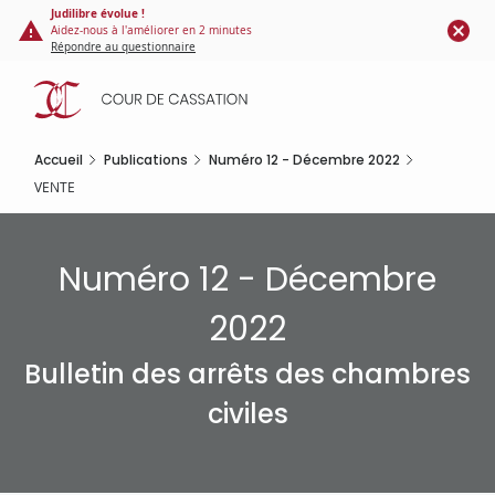
Panneau de gestion des cookies
Aller
Judilibre évolue !
Aidez-nous à l'améliorer en 2 minutes
au
Répondre au questionnaire
contenu
principal
Accueil
Publications
Numéro 12 - Décembre 2022
VENTE
Numéro 12 - Décembre
2022
Bulletin des arrêts des chambres
civiles