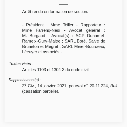
Arrêt rendu en formation de section.
- Président : Mme Teiller - Rapporteur :
Mme Farrenq-Nési - Avocat général :
M. Burgaud - Avocat(s) : SCP Duhamel-
Rameix-Gury-Maitre ; SARL Boré, Salve de
Bruneton et Mégret ; SARL Meier-Bourdeau,
Lécuyer et associés -
Textes visés
:
Articles 1103 et 1304-3 du code civil.
Rapprochement(s)
:
e
3
Civ., 14 janvier 2021, pourvoi n° 20-11.224,
Bull.
(cassation partielle).