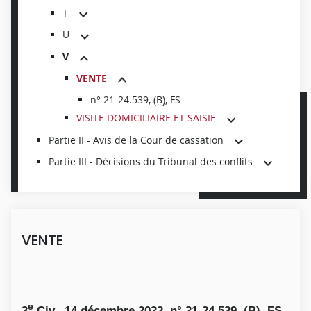
T
U
V
VENTE
n° 21-24.539, (B), FS
VISITE DOMICILIAIRE ET SAISIE
Partie II - Avis de la Cour de cassation
Partie III - Décisions du Tribunal des conflits
VENTE
e
3
Civ., 14 décembre 2022, n° 21-24.539, (B), FS