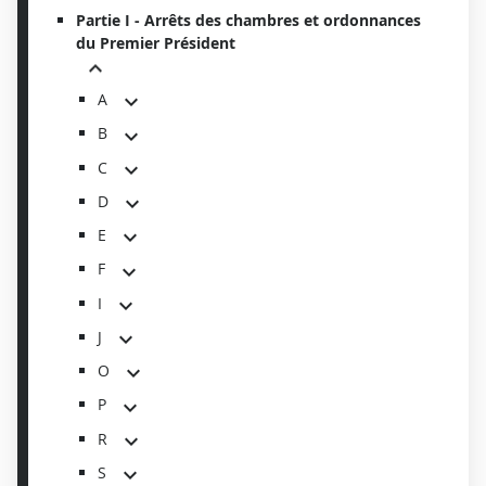
Partie I - Arrêts des chambres et ordonnances
du Premier Président
A
B
C
D
E
F
I
J
O
P
R
S