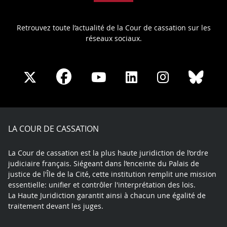
Retrouvez toute l’actualité de la Cour de cassation sur les
réseaux sociaux.
Share
Share
Share
Share
Sha
Share
on
on
on
on
on
on
Facebook
X
Youtube
LinkedIn
Instagram
Blue
play
LA COUR DE CASSATION
La Cour de cassation est la plus haute juridiction de l’ordre
judiciaire français. Siégeant dans l’enceinte du Palais de
justice de l'Île de la Cité, cette institution remplit une mission
essentielle: unifier et contrôler l'interprétation des lois.
La Haute Juridiction garantit ainsi à chacun une égalité de
traitement devant les juges.