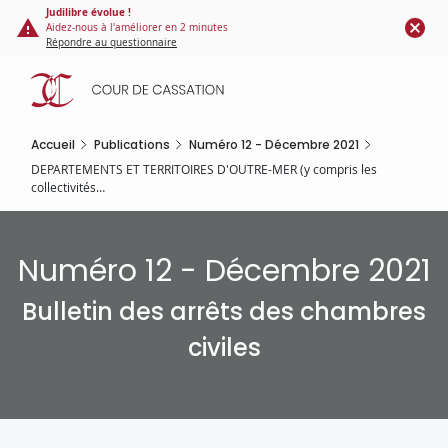
Panneau de gestion des cookies
Aller
Judilibre évolue !
Aidez-nous à l'améliorer en 2 minutes
au
Répondre au questionnaire
contenu
principal
Accueil
Publications
Numéro 12 - Décembre 2021
DEPARTEMENTS ET TERRITOIRES D'OUTRE-MER (y compris les
collectivités…
Numéro 12 - Décembre 2021
Bulletin des arrêts des chambres
civiles