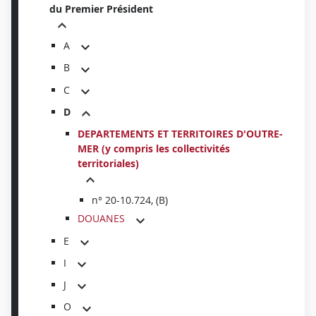
du Premier Président
A
B
C
D
DEPARTEMENTS ET TERRITOIRES D'OUTRE-
MER (y compris les collectivités
territoriales)
n° 20-10.724, (B)
DOUANES
E
I
J
O