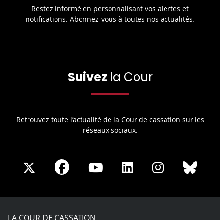
Restez informé en personnalisant vos alertes et
notifications. Abonnez-vous à toutes nos actualités.
Suivez
la Cour
Retrouvez toute l’actualité de la Cour de cassation sur les
réseaux sociaux.
Share
Share
Share
Share
Sha
Share
on
on
on
on
on
on
Facebook
X
Youtube
LinkedIn
Instagram
Blue
play
LA COUR DE CASSATION