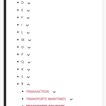
D
E
F
I
L
M
O
P
Q
R
S
T
TRANSACTION
TRANSPORTS MARITIMES