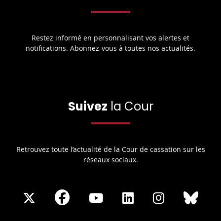
Restez informé en personnalisant vos alertes et
notifications. Abonnez-vous à toutes nos actualités.
Suivez
la Cour
Retrouvez toute l’actualité de la Cour de cassation sur les
réseaux sociaux.
Share
Share
Share
Share
Sha
Share
on
on
on
on
on
on