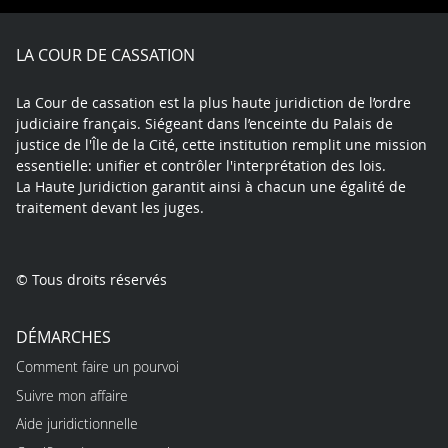
Facebook
X
Youtube
LinkedIn
Instagram
Blue
play
LA COUR DE CASSATION
La Cour de cassation est la plus haute juridiction de l’ordre
judiciaire français. Siégeant dans l’enceinte du Palais de
justice de l'Île de la Cité, cette institution remplit une mission
essentielle: unifier et contrôler l'interprétation des lois.
La Haute Juridiction garantit ainsi à chacun une égalité de
traitement devant les juges.
© Tous droits réservés
DÉMARCHES
Comment faire un pourvoi
Suivre mon affaire
Aide juridictionnelle