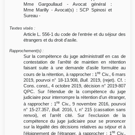
Mme Gargoullaud - Avocat général :
Mme Marilly - Avocat(s) : SCP Spinosi et
Sureau -
Textes visés
:
Article L. 556-1 du code de l'entrée et du séjour des
étrangers et du droit d'asile.
Rapprochement(s)
:
Sur la compétence du juge administratif en cas de
contestation de l'arrêté de maintien en rétention
faisant suite à une demande d'asile formulée au
re
cours de la rétention, à rapprocher : 1
Civ., 6 mars
2019, pourvoi n° 18-13.908,
Bull.
2019, (rejet). Cf. :
Cons. const., 4 octobre 2019, décision n° 2019-807
QPC. Sur l'étendue de la compétence du juge
judiciaire pour interrompre la rétention d'un étranger,
re
à rapprocher : 1
Civ., 9 novembre 2016, pourvoi
n° 15-27.357,
Bull.
2016, I, n° 215 (cassation sans
renvoi), et l'arrêt cité. Sur l'exclusion de la
compétence du juge judiciaire pour se prononcer
sur la légalité des décisions relatives au séjour et à
re
l'éloignement de l'étranger, à rapprocher : 1
Civ.,