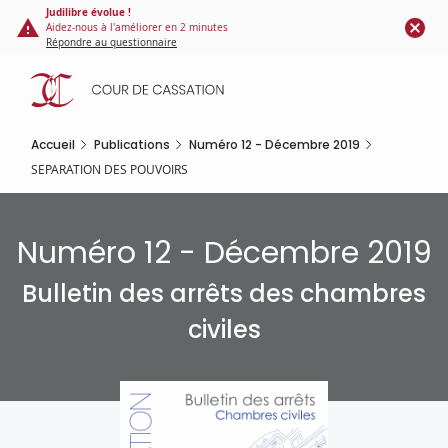
Panneau de gestion des cookies
Aller
Judilibre évolue !
Aidez-nous à l'améliorer en 2 minutes
au
Répondre au questionnaire
contenu
principal
Accueil
Publications
Numéro 12 - Décembre 2019
SEPARATION DES POUVOIRS
Numéro 12 - Décembre 2019
Bulletin des arrêts des chambres
civiles