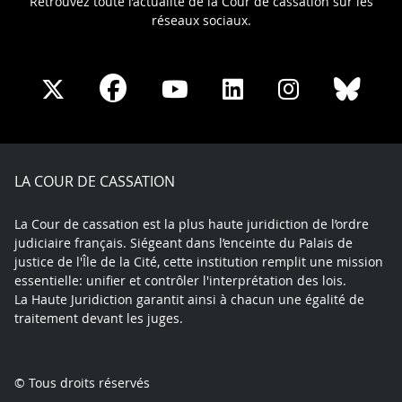
Retrouvez toute l’actualité de la Cour de cassation sur les
réseaux sociaux.
Share
Share
Share
Share
Sha
Share
on
on
on
on
on
on
Facebook
X
Youtube
LinkedIn
Instagram
Blue
play
LA COUR DE CASSATION
La Cour de cassation est la plus haute juridiction de l’ordre
judiciaire français. Siégeant dans l’enceinte du Palais de
justice de l'Île de la Cité, cette institution remplit une mission
essentielle: unifier et contrôler l'interprétation des lois.
La Haute Juridiction garantit ainsi à chacun une égalité de
traitement devant les juges.
© Tous droits réservés