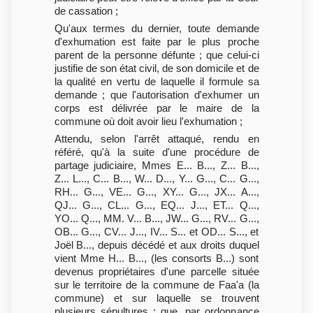
de cassation ;
Qu'aux termes du dernier, toute demande
d'exhumation est faite par le plus proche
parent de la personne défunte ; que celui-ci
justifie de son état civil, de son domicile et de
la qualité en vertu de laquelle il formule sa
demande ; que l'autorisation d'exhumer un
corps est délivrée par le maire de la
commune où doit avoir lieu l'exhumation ;
Attendu, selon l'arrêt attaqué, rendu en
référé, qu'à la suite d'une procédure de
partage judiciaire, Mmes E... B..., Z... B...,
Z... L..., C... B..., W... D..., Y... G..., C... G...,
RH... G..., VE... G..., XY... G..., JX... A...,
QJ... G..., CL... G..., EQ... J..., ET... Q...,
YO... Q..., MM. V... B..., JW... G..., RV... G...,
OB... G..., CV... J..., IV... S... et OD... S..., et
Joël B..., depuis décédé et aux droits duquel
vient Mme H... B..., (les consorts B...) sont
devenus propriétaires d'une parcelle située
sur le territoire de la commune de Faa'a (la
commune) et sur laquelle se trouvent
plusieurs sépultures ; que, par ordonnance