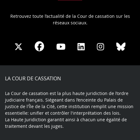
Retrouvez toute l’actualité de la Cour de cassation sur les
réseaux sociaux.
Share
Share
Share
Share
Sha
Share
on
on
on
on
on
on
Facebook
X
Youtube
LinkedIn
Instagram
Blue
play
LA COUR DE CASSATION
La Cour de cassation est la plus haute juridiction de l’ordre
judiciaire français. Siégeant dans l’enceinte du Palais de
justice de l'Île de la Cité, cette institution remplit une mission
essentielle: unifier et contrôler l'interprétation des lois.
La Haute Juridiction garantit ainsi à chacun une égalité de
traitement devant les juges.