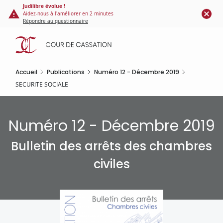
Panneau de gestion des cookies
Aller
Judilibre évolue !
Aidez-nous à l'améliorer en 2 minutes
au
Répondre au questionnaire
contenu
principal
Accueil
Publications
Numéro 12 - Décembre 2019
SECURITE SOCIALE
Numéro 12 - Décembre 2019
Bulletin des arrêts des chambres
civiles