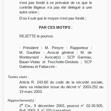
n'est pas fondé à se prévaloir de ce que le
contrôle litigieux n'a pas été délégué à une
autre union ;
D'où il suit que le moyen n'est pas fondé ;
PAR CES MOTIFS
:
REJETTE le pourvoi.
- Président : M. Pireyre - Rapporteur :
M. Gauthier - Avocat général : M. de
Monteynard - Avocat(s) : SCP Garreau,
Bauer-Violas et Feschotte-Desbois ; SCP
Gatineau et Fattaccini -
Textes visés
:
Article R. 243-60 du code de la sécurité sociale,
dans sa rédaction issue du décret n° 2003-252 du
19 mars 2003.
Rapprochement(s)
:
e
2
Civ., 9 décembre 2003, pourvoi n° 02-30.505,
Bull.
2003, II, n° 370 (cassation).